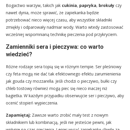
Bogactwo warzyw, takich jak
cukinia
,
papryka
,
brokuły
czy
nawet dynia, może sprawić, że zapiekanka będzie
potrzebować nieco więcej czasu, aby wszystkie składniki
zmiękły i odparowały nadmiar wody. Warto wtedy zastosować
wcześniej wspomnianą technikę pieczenia pod przykryciem.
Zamienniki sera i pieczywa: co warto
wiedzieć?
Różne rodzaje sera topią się w różnym tempie. Ser pleśniowy
czy feta mogą nie dać tak efektownego efektu zarumienienia
jak gouda czy mozzarella. Jeśli chodzi o pieczywo, bułki czy
chleb tostowy również mogą piec się nieco inaczej niż
bagietka. W każdym przypadku obserwujcie ser i pieczywo, aby
ocenić stopień wypieczenia.
Zapamiętaj:
Zawsze warto zrobić mały test z nowym
składnikiem lub kombinacją, jeśli nie jesteście pewni, jak
wpłynie na czas pieczenia. Lepiej wyjąć zapiekankę chwilę za