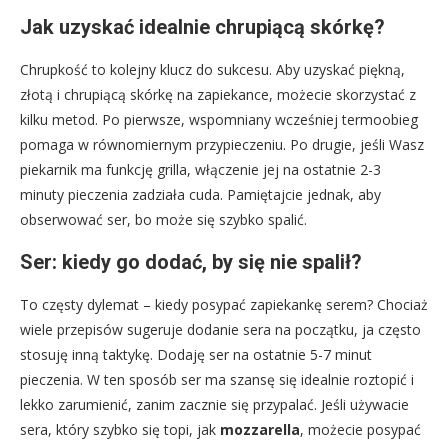
Jak uzyskać idealnie chrupiącą skórkę?
Chrupkość to kolejny klucz do sukcesu. Aby uzyskać piękną,
złotą i chrupiącą skórkę na zapiekance, możecie skorzystać z
kilku metod. Po pierwsze, wspomniany wcześniej termoobieg
pomaga w równomiernym przypieczeniu. Po drugie, jeśli Wasz
piekarnik ma funkcję grilla, włączenie jej na ostatnie 2-3
minuty pieczenia zadziała cuda. Pamiętajcie jednak, aby
obserwować ser, bo może się szybko spalić.
Ser: kiedy go dodać, by się nie spalił?
To częsty dylemat – kiedy posypać zapiekankę serem? Chociaż
wiele przepisów sugeruje dodanie sera na początku, ja często
stosuję inną taktykę. Dodaję ser na ostatnie 5-7 minut
pieczenia. W ten sposób ser ma szansę się idealnie roztopić i
lekko zarumienić, zanim zacznie się przypalać. Jeśli używacie
sera, który szybko się topi, jak
mozzarella
, możecie posypać