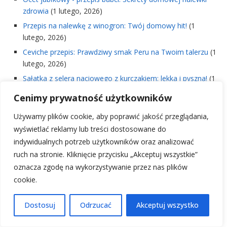
zdrowia
(1 lutego, 2026)
Przepis na nalewkę z winogron: Twój domowy hit!
(1
lutego, 2026)
Ceviche przepis: Prawdziwy smak Peru na Twoim talerzu
(1
lutego, 2026)
Sałatka z selera naciowego z kurczakiem: lekka i pyszna!
(1
lutego, 2026)
Cenimy prywatność użytkowników
Ile piec szynkę w piekarniku: Idealny czas i temperatura
(1
lutego, 2026)
Używamy plików cookie, aby poprawić jakość przeglądania,
wyświetlać reklamy lub treści dostosowane do
Sałatka waldorf oryginalny przepis: Klasyka smaku na
indywidualnych potrzeb użytkowników oraz analizować
Twoim stole
(1 lutego, 2026)
ruch na stronie. Kliknięcie przycisku „Akceptuj wszystkie”
Tabbouleh przepis: Lekka i orzeźwiająca sałatka na lato!
(1
oznacza zgodę na wykorzystywanie przez nas plików
lutego, 2026)
cookie.
Przepis na dżem z borówki amerykańskiej: Prosty,
domowy smak lata!
(1 lutego, 2026)
Dostosuj
Odrzucać
Akceptuj wszystko
Dżem z jeżyn przepis: Szybki i prosty domowy dżem
(1
lutego, 2026)