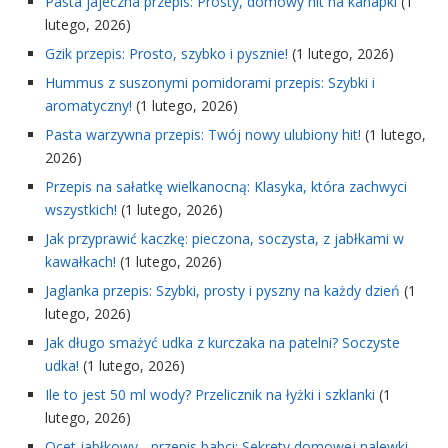
Pasta jajeczna przepis: Prosty, domowy hit na kanapki
(1
lutego, 2026)
Gzik przepis: Prosto, szybko i pysznie!
(1 lutego, 2026)
Hummus z suszonymi pomidorami przepis: Szybki i
aromatyczny!
(1 lutego, 2026)
Pasta warzywna przepis: Twój nowy ulubiony hit!
(1 lutego,
2026)
Przepis na sałatkę wielkanocną: Klasyka, która zachwyci
wszystkich!
(1 lutego, 2026)
Jak przyprawić kaczkę: pieczona, soczysta, z jabłkami w
kawałkach!
(1 lutego, 2026)
Jaglanka przepis: Szybki, prosty i pyszny na każdy dzień
(1
lutego, 2026)
Jak długo smażyć udka z kurczaka na patelni? Soczyste
udka!
(1 lutego, 2026)
Ile to jest 50 ml wody? Przelicznik na łyżki i szklanki
(1
lutego, 2026)
Ocet jabłkowy - przepis babci: Sekrety domowej nalewki