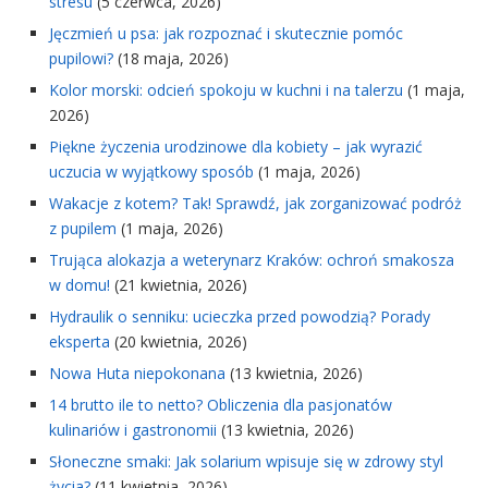
stresu
(5 czerwca, 2026)
Jęczmień u psa: jak rozpoznać i skutecznie pomóc
pupilowi?
(18 maja, 2026)
Kolor morski: odcień spokoju w kuchni i na talerzu
(1 maja,
2026)
Piękne życzenia urodzinowe dla kobiety – jak wyrazić
uczucia w wyjątkowy sposób
(1 maja, 2026)
Wakacje z kotem? Tak! Sprawdź, jak zorganizować podróż
z pupilem
(1 maja, 2026)
Trująca alokazja a weterynarz Kraków: ochroń smakosza
w domu!
(21 kwietnia, 2026)
Hydraulik o senniku: ucieczka przed powodzią? Porady
eksperta
(20 kwietnia, 2026)
Nowa Huta niepokonana
(13 kwietnia, 2026)
14 brutto ile to netto? Obliczenia dla pasjonatów
kulinariów i gastronomii
(13 kwietnia, 2026)
Słoneczne smaki: Jak solarium wpisuje się w zdrowy styl
życia?
(11 kwietnia, 2026)