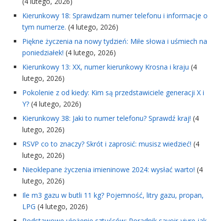
(4 lutego, 2026)
Kierunkowy 18: Sprawdzam numer telefonu i informacje o
tym numerze.
(4 lutego, 2026)
Piękne życzenia na nowy tydzień: Miłe słowa i uśmiech na
poniedziałek!
(4 lutego, 2026)
Kierunkowy 13: XX, numer kierunkowy Krosna i kraju
(4
lutego, 2026)
Pokolenie z od kiedy: Kim są przedstawiciele generacji X i
Y?
(4 lutego, 2026)
Kierunkowy 38: Jaki to numer telefonu? Sprawdź kraj!
(4
lutego, 2026)
RSVP co to znaczy? Skrót i zaprosić: musisz wiedzieć!
(4
lutego, 2026)
Nieoklepane życzenia imieninowe 2024: wysłać warto!
(4
lutego, 2026)
Ile m3 gazu w butli 11 kg? Pojemność, litry gazu, propan,
LPG
(4 lutego, 2026)
Podstawowe ułożenie sztućców: Poradnik savoir-vivre jak