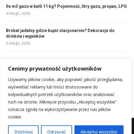
Ile m3 gazu w butli 11 kg? Pojemność, litry gazu, propan, LPG
4 lutego, 2026
Brokat jadalny gdzie kupić stacjonarnie? Dekoracje do
drinków i wypieków
5 lutego, 2026
Przepis na krupnik: Najlepsza polska zupa na zimne dni!
8 lutego, 2026
Cenimy prywatność użytkowników
Używamy plików cookie, aby poprawić jakość przeglądania,
Kapuśniak przepis: Prosty, sycący i pyszny obiad dla każdego
wyświetlać reklamy lub treści dostosowane do
8 lutego, 2026
indywidualnych potrzeb użytkowników oraz analizować
ruch na stronie. Kliknięcie przycisku „Akceptuj wszystkie”
oznacza zgodę na wykorzystywanie przez nas plików
cookie.
Mapa witryny
Kontakt z nami
Dostosuj
Odrzucać
Akceptuj wszystko