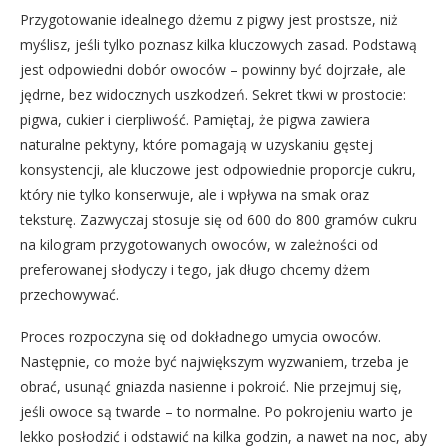
Przygotowanie idealnego dżemu z pigwy jest prostsze, niż
myślisz, jeśli tylko poznasz kilka kluczowych zasad. Podstawą
jest odpowiedni dobór owoców – powinny być dojrzałe, ale
jędrne, bez widocznych uszkodzeń. Sekret tkwi w prostocie:
pigwa, cukier i cierpliwość. Pamiętaj, że pigwa zawiera
naturalne pektyny, które pomagają w uzyskaniu gęstej
konsystencji, ale kluczowe jest odpowiednie proporcje cukru,
który nie tylko konserwuje, ale i wpływa na smak oraz
teksturę. Zazwyczaj stosuje się od 600 do 800 gramów cukru
na kilogram przygotowanych owoców, w zależności od
preferowanej słodyczy i tego, jak długo chcemy dżem
przechowywać.
Proces rozpoczyna się od dokładnego umycia owoców.
Następnie, co może być największym wyzwaniem, trzeba je
obrać, usunąć gniazda nasienne i pokroić. Nie przejmuj się,
jeśli owoce są twarde – to normalne. Po pokrojeniu warto je
lekko posłodzić i odstawić na kilka godzin, a nawet na noc, aby