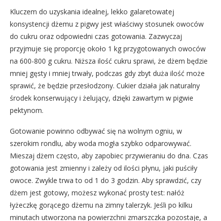
Kluczem do uzyskania idealnej, lekko galaretowatej
konsystencji dżemu z pigwy jest właściwy stosunek owoców
do cukru oraz odpowiedni czas gotowania. Zazwyczaj
przyjmuje się proporcję około 1 kg przygotowanych owoców
na 600-800 g cukru. Niższa ilość cukru sprawi, że dżem będzie
mniej gęsty i mniej trwały, podczas gdy zbyt duża ilość może
sprawić, że będzie przesłodzony. Cukier działa jak naturalny
środek konserwujący i żelujący, dzięki zawartym w pigwie
pektynom.
Gotowanie powinno odbywać się na wolnym ogniu, w
szerokim rondlu, aby woda mogła szybko odparowywać.
Mieszaj dżem często, aby zapobiec przywieraniu do dna. Czas
gotowania jest zmienny i zależy od ilości płynu, jaki puściły
owoce. Zwykle trwa to od 1 do 3 godzin. Aby sprawdzić, czy
dżem jest gotowy, możesz wykonać prosty test: nałóż
łyżeczkę gorącego dżemu na zimny talerzyk. Jeśli po kilku
minutach utworzona na powierzchni zmarszczka pozostaje, a