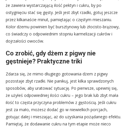
że zawiera wystarczającą ilość pektyn i cukru, by po
ostygnięciu stać się gęsty. Jeśli jest zbyt rzadki, gotuj jeszcze
przez kilkanaście minut, pamiętając o częstym mieszaniu.
Kolor dżemu powinien być bursztynowy lub złocisto-brązowy,
co świadczy o odpowiednim stopniu karmelizacji cukrów i
dojrzałości owoców.
Co zrobić, gdy dżem z pigwy nie
gęstnieje? Praktyczne triki
Zdarza się, że mimo długiego gotowania dżem z pigwy
pozostaje zbyt rzadki. Nie panikuj, jest kilka sprawdzonych
sposobów, aby uratować sytuację. Po pierwsze, upewnij się,
że użyłeś odpowiedniej ilości cukru – jego brak lub zbyt mała
ilość to częsta przyczyna problemów z gęstością. Jeśli cukru
jest za mało, możesz dodać go w niewielkich porcjach,
gotując dalej i mieszając, aż do uzyskania pożądanego efektu.
Pamiętaj, że dodawanie cukru na tym etapie może nieco