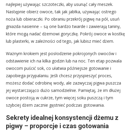
najlepiej używając szczoteczki, aby usunąć cały meszek.
Następnie obierz owoce, tak jak jabłka, używając ostrego
noża lub obieraczki. Po obraniu przekrój pigwę na pół, usuń
gniazda nasienne – są one bardzo twarde i zawierają taniny,
które mogą nadać dżemowi goryczkę. Pokrój owoce w kostkę
lub plasterki, w zależności od tego, jak lubisz mieć dżem.
Ważnym krokiem jest posłodzenie pokrojonych owoców i
odstawienie ich na kilka godzin lub na noc. Ten etap pozwala
owocom puścić sok, co ułatwia późniejsze gotowanie i
zapobiega przypalaniu. Jeśli chcesz przyspieszyć proces,
możesz dodać odrobinę wody, ale zazwyczaj pigwa puszcza
jej wystarczająco dużo samodzielnie. Pamiętaj, że im dłużej
owoce postoją w cukrze, tym więcej soku puszczą i tym
szybciej dżem zacznie gęstnieć podczas gotowania.
Sekrety idealnej konsystencji dżemu z
pigwy – proporcje i czas gotowania