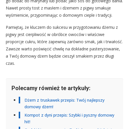
go dodać do marynaty lub podać jako sos do gotowego dania.
Nawet prosty tost z masłem i dżemem z pigwy smakuje
wyśmienicie, przypominając o domowym cieple i tradycji.
Pamiętaj, że kluczem do sukcesu w przygotowaniu dżemu z
pigwy jest cierpliwość w obróbce owoców i właściwe
proporcje cukru, które zapewnią zarówno smak, jak i trwałość.
Zawsze warto poświęcić chwilę na dokładne pasteryzowanie,
a Twój domowy dżem będzie cieszył smakiem przez długi
czas.
Polecamy również te artykuły:
Dżem z truskawek przepis: Twój najlepszy
domowy dżem!
Kompot z dyni przepis: Szybki i pyszny domowy
hit!