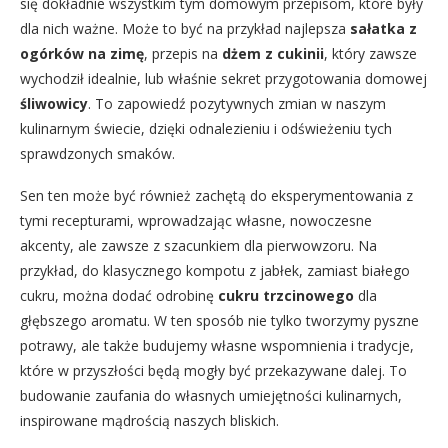
się dokładnie wszystkim tym domowym przepisom, które były
dla nich ważne. Może to być na przykład najlepsza
sałatka z
ogórków na zimę
, przepis na
dżem z cukinii
, który zawsze
wychodził idealnie, lub właśnie sekret przygotowania domowej
śliwowicy
. To zapowiedź pozytywnych zmian w naszym
kulinarnym świecie, dzięki odnalezieniu i odświeżeniu tych
sprawdzonych smaków.
Sen ten może być również zachętą do eksperymentowania z
tymi recepturami, wprowadzając własne, nowoczesne
akcenty, ale zawsze z szacunkiem dla pierwowzoru. Na
przykład, do klasycznego kompotu z jabłek, zamiast białego
cukru, można dodać odrobinę
cukru trzcinowego
dla
głębszego aromatu. W ten sposób nie tylko tworzymy pyszne
potrawy, ale także budujemy własne wspomnienia i tradycje,
które w przyszłości będą mogły być przekazywane dalej. To
budowanie zaufania do własnych umiejętności kulinarnych,
inspirowane mądrością naszych bliskich.