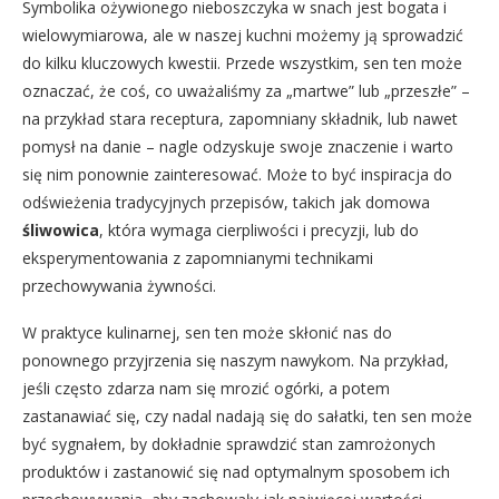
Symbolika ożywionego nieboszczyka w snach jest bogata i
wielowymiarowa, ale w naszej kuchni możemy ją sprowadzić
do kilku kluczowych kwestii. Przede wszystkim, sen ten może
oznaczać, że coś, co uważaliśmy za „martwe” lub „przeszłe” –
na przykład stara receptura, zapomniany składnik, lub nawet
pomysł na danie – nagle odzyskuje swoje znaczenie i warto
się nim ponownie zainteresować. Może to być inspiracja do
odświeżenia tradycyjnych przepisów, takich jak domowa
śliwowica
, która wymaga cierpliwości i precyzji, lub do
eksperymentowania z zapomnianymi technikami
przechowywania żywności.
W praktyce kulinarnej, sen ten może skłonić nas do
ponownego przyjrzenia się naszym nawykom. Na przykład,
jeśli często zdarza nam się mrozić ogórki, a potem
zastanawiać się, czy nadal nadają się do sałatki, ten sen może
być sygnałem, by dokładnie sprawdzić stan zamrożonych
produktów i zastanowić się nad optymalnym sposobem ich