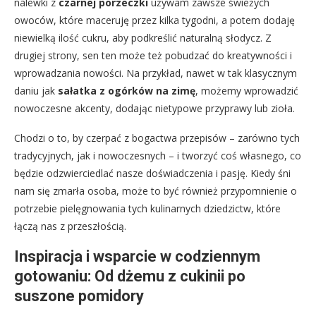
nalewki z
czarnej porzeczki
używam zawsze świeżych
owoców, które maceruję przez kilka tygodni, a potem dodaję
niewielką ilość cukru, aby podkreślić naturalną słodycz. Z
drugiej strony, sen ten może też pobudzać do kreatywności i
wprowadzania nowości. Na przykład, nawet w tak klasycznym
daniu jak
sałatka z ogórków na zimę
, możemy wprowadzić
nowoczesne akcenty, dodając nietypowe przyprawy lub zioła.
Chodzi o to, by czerpać z bogactwa przepisów – zarówno tych
tradycyjnych, jak i nowoczesnych – i tworzyć coś własnego, co
będzie odzwierciedlać nasze doświadczenia i pasję. Kiedy śni
nam się zmarła osoba, może to być również przypomnienie o
potrzebie pielęgnowania tych kulinarnych dziedzictw, które
łączą nas z przeszłością.
Inspiracja i wsparcie w codziennym
gotowaniu: Od dżemu z cukinii po
suszone pomidory