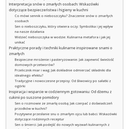
Interpretacja snów o zmarłych osobach: Wskazówki
dotyczące bezpieczeństwa i higieny w kuchni
Co mówi sennik o nieboszczyku? Znaczenie snów o zmarłych
osobach
Sen o nieboszczyku, który otwiera oczy: Symbolika i jej wpływ
na nasze działania
Widzieć nieboszczyka w wodzie: Kulinarna metafora i jak jej
unikać
Praktyczne porady i techniki kulinarne inspirowane snami o
zmarłych
Bezpieczne mrożenie i pasteryzowanie: Jak zapewnić świeżość
domowych przetworów?
Przelicznik miar i wag: Jak dokładnie odmierzać składniki dla
idealnego efektu?
Tradycyjne i nowoczesne przepisy: Od śliwowicy po sałatki z
ogórki
Inspiracja i wsparcie w codziennym gotowaniu: Od dżemu z
cukinii po suszone pomidory
Sen o rozmowie ze zmarłą osobą: Jak czerpać z doświadczeń
przodków w kuchni?
Pozytywne przesłanie snu o zmarłym ojcu lub babci: Wskazówki
dotyczące rodzinnych receptur
Sen o śmierci: Jak podejść do nowych wyzwań kulinarnych z