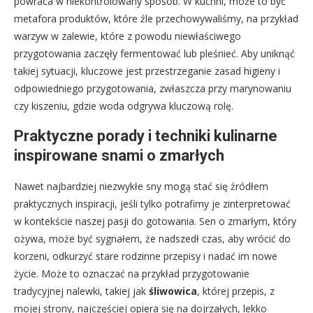
powraca w niekontrolowany sposób. W kuchni, może to być
metafora produktów, które źle przechowywaliśmy, na przykład
warzyw w zalewie, które z powodu niewłaściwego
przygotowania zaczęły fermentować lub pleśnieć. Aby uniknąć
takiej sytuacji, kluczowe jest przestrzeganie zasad higieny i
odpowiedniego przygotowania, zwłaszcza przy marynowaniu
czy kiszeniu, gdzie woda odgrywa kluczową rolę.
Praktyczne porady i techniki kulinarne
inspirowane snami o zmarłych
Nawet najbardziej niezwykłe sny mogą stać się źródłem
praktycznych inspiracji, jeśli tylko potrafimy je zinterpretować
w kontekście naszej pasji do gotowania. Sen o zmarłym, który
ożywa, może być sygnałem, że nadszedł czas, aby wrócić do
korzeni, odkurzyć stare rodzinne przepisy i nadać im nowe
życie. Może to oznaczać na przykład przygotowanie
tradycyjnej nalewki, takiej jak
śliwowica
, której przepis, z
mojej strony, najczęściej opiera się na dojrzałych, lekko