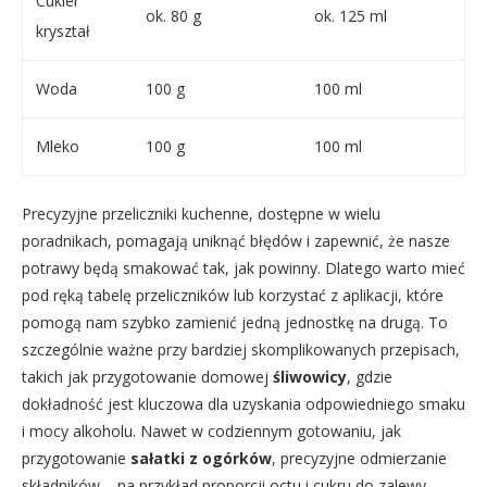
Cukier
ok. 80 g
ok. 125 ml
kryształ
Woda
100 g
100 ml
Mleko
100 g
100 ml
Precyzyjne przeliczniki kuchenne, dostępne w wielu
poradnikach, pomagają uniknąć błędów i zapewnić, że nasze
potrawy będą smakować tak, jak powinny. Dlatego warto mieć
pod ręką tabelę przeliczników lub korzystać z aplikacji, które
pomogą nam szybko zamienić jedną jednostkę na drugą. To
szczególnie ważne przy bardziej skomplikowanych przepisach,
takich jak przygotowanie domowej
śliwowicy
, gdzie
dokładność jest kluczowa dla uzyskania odpowiedniego smaku
i mocy alkoholu. Nawet w codziennym gotowaniu, jak
przygotowanie
sałatki z ogórków
, precyzyjne odmierzanie
składników – na przykład proporcji octu i cukru do zalewy –