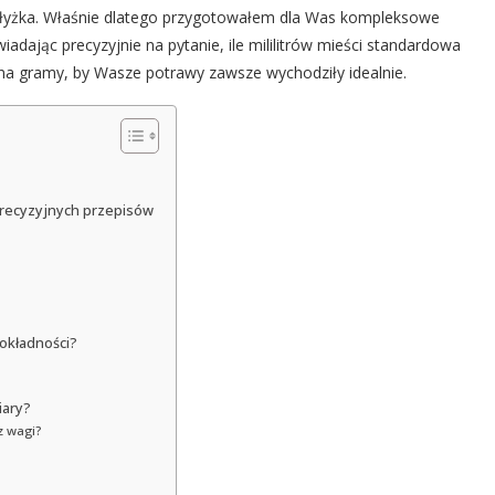
a łyżka. Właśnie dlatego przygotowałem dla Was kompleksowe
iadając precyzyjnie na pytanie, ile mililitrów mieści standardowa
ę na gramy, by Wasze potrawy zawsze wychodziły idealnie.
 precyzyjnych przepisów
dokładności?
iary?
z wagi?