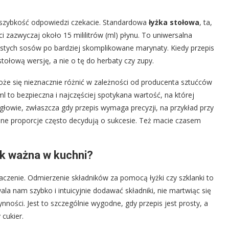
 szybkość odpowiedzi czekacie. Standardowa
łyżka stołowa
, ta,
i zazwyczaj około 15 mililitrów (ml) płynu. To uniwersalna
ostych sosów po bardziej skomplikowane marynaty. Kiedy przepis
stołową wersję, a nie o tę do herbaty czy zupy.
że się nieznacznie różnić w zależności od producenta sztućców
l to bezpieczna i najczęściej spotykana wartość, na której
głowie, zwłaszcza gdy przepis wymaga precyzji, na przykład przy
e proporcje często decydują o sukcesie. Też macie czasem
ak ważna w kuchni?
aczenie. Odmierzenie składników za pomocą łyżki czy szklanki to
la nam szybko i intuicyjnie dodawać składniki, nie martwiąc się
nności. Jest to szczególnie wygodne, gdy przepis jest prosty, a
 cukier.