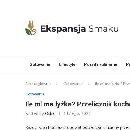
Gotowanie
Lifestyle
Porady kulinarne
P
Strona główna
Gotowanie
Ile ml ma łyżka? Prz
Gotowanie
Ile ml ma łyżka? Przelicznik kuc
written by
Oska
1 lutego, 2026
Każdy, kto choć raz próbował odtworzyć ulubiony przep