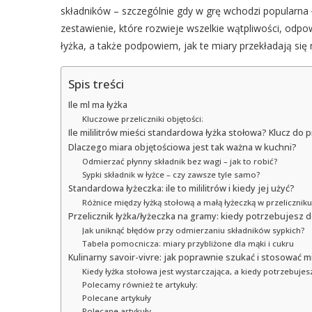
składników – szczególnie gdy w grę wchodzi popularn
zestawienie, które rozwieje wszelkie wątpliwości, odpow
łyżka, a także podpowiem, jak te miary przekładają si
Spis treści
Ile ml ma łyżka
Kluczowe przeliczniki objętości:
Ile mililitrów mieści standardowa łyżka stołowa? Klucz do
Dlaczego miara objętościowa jest tak ważna w kuchni?
Odmierzać płynny składnik bez wagi – jak to robić?
Sypki składnik w łyżce – czy zawsze tyle samo?
Standardowa łyżeczka: ile to mililitrów i kiedy jej użyć?
Różnice między łyżką stołową a małą łyżeczką w przeliczniku
Przelicznik łyżka/łyżeczka na gramy: kiedy potrzebujesz 
Jak uniknąć błędów przy odmierzaniu składników sypkich?
Tabela pomocnicza: miary przybliżone dla mąki i cukru
Kulinarny savoir-vivre: jak poprawnie szukać i stosować m
Kiedy łyżka stołowa jest wystarczająca, a kiedy potrzebujes
Polecamy również te artykuły:
Polecane artykuły
Polecane artykuły