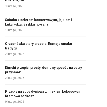
3 lutego, 2026
Sałatka z selerem konserwowym, jajkiem i
kukurydzą: Szybka i pyszna!
1 lutego, 2026
Orzechówka stary przepis: Esencja smaku i
tradycji
2 lutego, 2026
Kimchi przepis: prosty, domowy sposób na ostry
przysmak
2 lutego, 2026
Przepis na zupę dyniową z mlekiem kokosowym:
Kremowa rozkosz
9 lutego, 2026