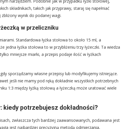
wnym narzędziem. Podobnie jak w przypadku łyżki stołowej,
kich składnikach, takich jak przyprawy, staraj się napełniać
ej zbliżony wynik do podanej wagi.
yżeczką w przeliczniku
miarami. Standardowa łyżka stołowa to około 15 ml, a
e jedna łyżka stołowa to w przybliżeniu trzy łyżeczki. Ta wiedza
ylko mniejsze miarki, a przepis podaje ilość w łyżkach
e gdy sporządzamy własne przepisy lub modyfikujemy istniejące.
awet jeśli nie mamy pod ręką dokładnie wszystkich potrzebnych
zniku 1:3 między łyżką stołową a łyżeczką może uratować wiele
: kiedy potrzebujesz dokładności?
isach, zwłaszcza tych bardziej zaawansowanych, podawana jest
waga jest najbardziej precyzyjną metodą odmierzania,