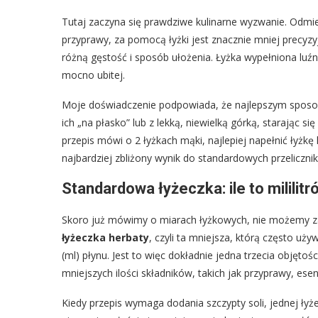
Tutaj zaczyna się prawdziwe kulinarne wyzwanie. Odmier
przyprawy, za pomocą łyżki jest znacznie mniej precyz
różną gęstość i sposób ułożenia. Łyżka wypełniona luźn
mocno ubitej.
Moje doświadczenie podpowiada, że najlepszym sposobe
ich „na płasko” lub z lekką, niewielką górką, starając si
przepis mówi o 2 łyżkach mąki, najlepiej napełnić łyżk
najbardziej zbliżony wynik do standardowych przeliczni
Standardowa łyżeczka: ile to mililitró
Skoro już mówimy o miarach łyżkowych, nie możemy zap
łyżeczka herbaty
, czyli ta mniejsza, którą często uż
(ml) płynu. Jest to więc dokładnie jedna trzecia objętoś
mniejszych ilości składników, takich jak przyprawy, esen
Kiedy przepis wymaga dodania szczypty soli, jednej łyże