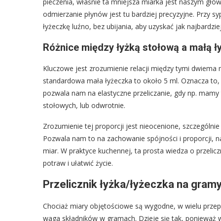
pieczenia, właśnie ta mniejsza miarka jest naszym głó
odmierzanie płynów jest tu bardziej precyzyjne. Przy syp
łyżeczkę luźno, bez ubijania, aby uzyskać jak najbardzi
Różnice między łyżką stołową a małą ł
Kluczowe jest zrozumienie relacji między tymi dwiema 
standardowa mała łyżeczka to około 5 ml. Oznacza to, ż
pozwala nam na elastyczne przeliczanie, gdy np. mamy t
stołowych, lub odwrotnie.
Zrozumienie tej proporcji jest nieocenione, szczególni
Pozwala nam to na zachowanie spójności i proporcji, n
miar. W praktyce kuchennej, ta prosta wiedza o przelic
potraw i ułatwić życie.
Przelicznik łyżka/łyżeczka na gramy
Chociaż miary objętościowe są wygodne, w wielu przep
waga składników w gramach. Dzieje się tak, ponieważ 