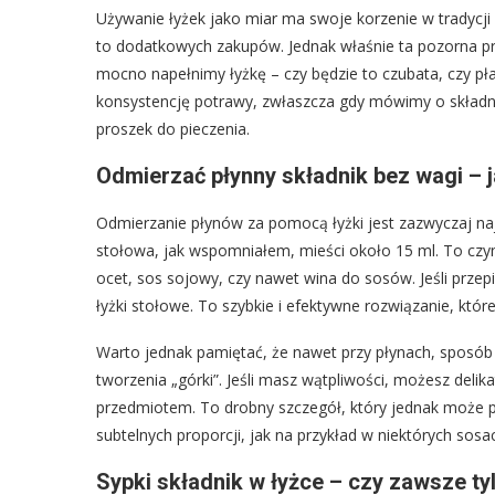
Używanie łyżek jako miar ma swoje korzenie w tradycji
to dodatkowych zakupów. Jednak właśnie ta pozorna p
mocno napełnimy łyżkę – czy będzie to czubata, czy 
konsystencję potrawy, zwłaszcza gdy mówimy o składni
proszek do pieczenia.
Odmierzać płynny składnik bez wagi – j
Odmierzanie płynów za pomocą łyżki jest zazwyczaj najb
stołowa, jak wspomniałem, mieści około 15 ml. To czyn
ocet, sos sojowy, czy nawet wina do sosów. Jeśli prze
łyżki stołowe. To szybkie i efektywne rozwiązanie, kt
Warto jednak pamiętać, że nawet przy płynach, sposób 
tworzenia „górki”. Jeśli masz wątpliwości, możesz del
przedmiotem. To drobny szczegół, który jednak może 
subtelnych proporcji, jak na przykład w niektórych sos
Sypki składnik w łyżce – czy zawsze t