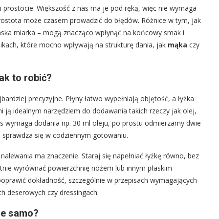
 i prostocie. Większość z nas ma je pod ręką, więc nie wymaga
rostota może czasem prowadzić do błędów. Różnice w tym, jak
płaska miarka – mogą znacząco wpłynąć na końcowy smak i
kach, które mocno wpływają na strukturę dania, jak
mąka
czy
ak to robić?
ardziej precyzyjne. Płyny łatwo wypełniają objętość, a łyżka
i ją idealnym narzędziem do dodawania takich rzeczy jak olej,
pis wymaga dodania np. 30 ml oleju, po prostu odmierzamy dwie
óre sprawdza się w codziennym gotowaniu.
nalewania ma znaczenie. Staraj się napełniać łyżkę równo, bez
ikatnie wyrównać powierzchnię nożem lub innym płaskim
poprawić dokładność, szczególnie w przepisach wymagających
ach deserowych czy dressingach.
yle samo?