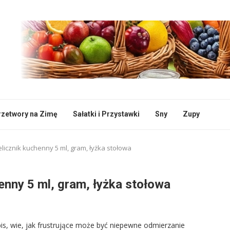
rzetwory na Zimę
Sałatki i Przystawki
Sny
Zupy
elicznik kuchenny 5 ml, gram, łyżka stołowa
henny 5 ml, gram, łyżka stołowa
is, wie, jak frustrujące może być niepewne odmierzanie