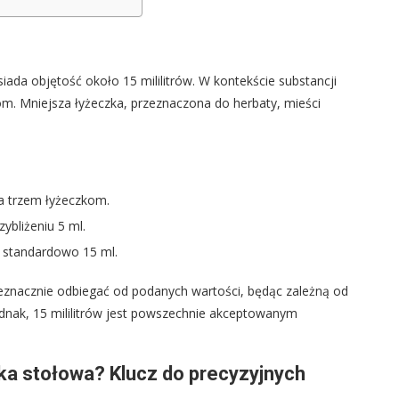
iada objętość około 15 mililitrów. W kontekście substancji
om. Mniejsza łyżeczka, przeznaczona do herbaty, mieści
a trzem łyżeczkom.
ybliżeniu 5 ml.
i standardowo 15 ml.
eznacznie odbiegać od podanych wartości, będąc zależną od
ednak, 15 mililitrów jest powszechnie akceptowanym
yżka stołowa? Klucz do precyzyjnych