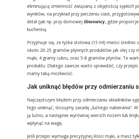
eliminującą zmienność związaną z objętością sypkich 
wyników, na przykład przy pieczeniu ciast, przygotowy
detal (jak np. przy domowej
śliwowicy
, gdzie proporcj
kuchenną.
Przyjmuje się, że łyżka stołowa (15 ml) mieści średni
około 20-25 gramów płynnych produktów jak olej czy mi
mąki, 4 gramy cukru, oraz 5-8 gramów płynów. Te wartoś
produktu. Dlatego zawsze warto sprawdzić, czy przepis ni
mamy taką możliwość.
Jak uniknąć błędów przy odmierzaniu 
Najczęstszym błędem przy odmierzaniu składników sypkich
tego uniknąć, stosujmy zasadę „luźnego nabierania”. W
ją luźno, a następnie wyrównaj wierzch nożem lub linijk
wpłynąć na wagę.
Jeśli przepis wymaga precyzyjnej ilości mąki, a masz ty