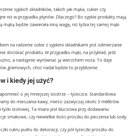
zenie sypkich składników, takich jak mąka, cukier czy
yjne niż w przypadku płynów. Dlaczego? Bo sypkie produkty mają
ą mąką będzie zawierała inną wagę, niż łyżka tej samej mąki
m na radzenie sobie z sypkimi składnikami jest odmierzanie
ę nie dociskać produktu. W przypadku mąki, na przykład, jeśli
ę luźno, a następnie wyrównać ją wierzchem noża. To daje
ków gramowych, choć nadal będzie to przybliżenie.
w i kiedy jej użyć?
omnieć o jej mniejszej siostrze – łyżeczce. Standardowa
ywamy do mieszania kawy, mieści zazwyczaj około 5 mililitrów
ci łyżki stołowej. Ta miara jest kluczowa przy dodawaniu
cje smakowe, czy niewielkie ilości proszku do pieczenia lub sody.
czki cukru pudru do dekoracji, czy pół łyżeczki proszku do