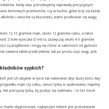
produktów. Kiedy więc potrzebujemy naprawdę precyzyjnych
waniu domowych przetworów, czy w kuchni, gdzie liczy się każdy
e alkoholu i owoców są kluczowe), warto posiłkować się wagą
o około 12-15 gramów mąki, około 12 gramów cukru, a także
ód. Z kolei łyżeczka (5 ml) to zazwyczaj około 4-5 gramów
ci są przybliżone i mogą się różnić w zależności od gęstości
e zawiera tabeli przeliczników, lub po prostu użyć wagi, jeśli
składników sypkich?
 jest ich ubijanie w łyżce lub nabieranie zbyt dużej ilości. Aby
 przypadku mąki czy cukru, zanurz łyżkę w opakowaniu, napełnij
ą. Nie potrząsaj łyżką, by pozbyć się nadmiaru – to też może
lko miarki objętościowe, najlepszym trikiem jest przesiewanie