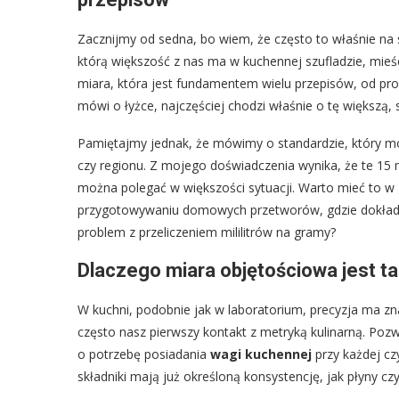
Zacznijmy od sedna, bo wiem, że często to właśnie na
którą większość z nas ma w kuchennej szufladzie, mieśc
miara, która jest fundamentem wielu przepisów, od pr
mówi o łyżce, najczęściej chodzi właśnie o tę większą, 
Pamiętajmy jednak, że mówimy o standardzie, który mo
czy regionu. Z mojego doświadczenia wynika, że te 15 m
można polegać w większości sytuacji. Warto mieć to w 
przygotowywaniu domowych przetworów, gdzie dokładn
problem z przeliczeniem mililitrów na gramy?
Dlaczego miara objętościowa jest t
W kuchni, podobnie jak w laboratorium, precyzja ma zn
często nasz pierwszy kontakt z metryką kulinarną. Pozwa
o potrzebę posiadania
wagi kuchennej
przy każdej czy
składniki mają już określoną konsystencję, jak płyny czy