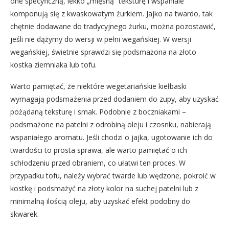
one specyficzną, lekko „mięsną” teksturę i wspaniale
komponują się z kwaskowatym żurkiem. Jajko na twardo, tak
chętnie dodawane do tradycyjnego żurku, można pozostawić,
jeśli nie dążymy do wersji w pełni wegańskiej. W wersji
wegańskiej, świetnie sprawdzi się podsmażona na złoto
kostka ziemniaka lub tofu.
Warto pamiętać, że niektóre wegetariańskie kiełbaski
wymagają podsmażenia przed dodaniem do zupy, aby uzyskać
pożądaną teksturę i smak. Podobnie z boczniakami –
podsmażone na patelni z odrobiną oleju i czosnku, nabierają
wspaniałego aromatu. Jeśli chodzi o jajka, ugotowanie ich do
twardości to prosta sprawa, ale warto pamiętać o ich
schłodzeniu przed obraniem, co ułatwi ten proces. W
przypadku tofu, należy wybrać twarde lub wędzone, pokroić w
kostkę i podsmażyć na złoty kolor na suchej patelni lub z
minimalną ilością oleju, aby uzyskać efekt podobny do
skwarek.