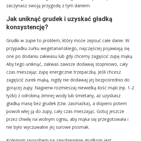
zaczynasz swoją przygodę z tym daniem.
Jak uniknąć grudek i uzyskać gładką
konsystencję?
Grudki w zupie to problem, który może zepsuć całe danie. W
przypadku żurku wegetariańskiego, najczęściej pojawiają się
one po dodaniu zakwasu lub gdy chcemy zagęścić zupę mąką.
Aby tego uniknąć, zakwas zawsze dodawaj stopniowo, cały
czas mieszając zupę energicznie trzepaczką. Jeśli chcesz
zagęścić żurek mąką, nigdy nie dodawaj jej bezpośrednio do
gorącej zupy. Najpierw rozmieszaj niewielką ilość mąki (np. 1-2
łyżki) z odrobiną zimnej wody lub śmietany, aż uzyskasz
gładką masę bez grudek (tzw. zasmażka), a dopiero potem
powoli wlej ją do zupy, cały czas mieszając. Gotuj jeszcze
przez chwilę na wolnym ogniu, aby mąka się przegotowała i
nie było wyczuwalne jej surowe posmak.
Kolejnym sposobem na zapobieganie grudkom jest