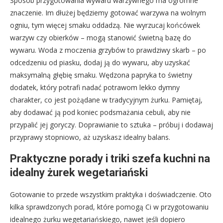
Sposób przygotowania wywaru warzywnego ma ogromne
znaczenie. Im dłużej będziemy gotować warzywa na wolnym
ogniu, tym więcej smaku oddadzą. Nie wyrzucaj końcówek
warzyw czy obierków – mogą stanowić świetną bazę do
wywaru. Woda z moczenia grzybów to prawdziwy skarb – po
odcedzeniu od piasku, dodaj ją do wywaru, aby uzyskać
maksymalną głębię smaku. Wędzona papryka to świetny
dodatek, który potrafi nadać potrawom lekko dymny
charakter, co jest pożądane w tradycyjnym żurku. Pamiętaj,
aby dodawać ją pod koniec podsmażania cebuli, aby nie
przypalić jej goryczy. Doprawianie to sztuka – próbuj i dodawaj
przyprawy stopniowo, aż uzyskasz idealny balans.
Praktyczne porady i triki szefa kuchni na
idealny żurek wegetariański
Gotowanie to przede wszystkim praktyka i doświadczenie. Oto
kilka sprawdzonych porad, które pomogą Ci w przygotowaniu
idealnego żurku wegetariańskiego, nawet jeśli dopiero