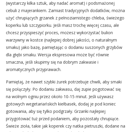
(wystarczy kilka sztuk, aby nadać aromat) i podsmażonej
cebuli z majerankiem. Zamiast tradycyjnych dodatków, można
użyć chrupiących grzanek z pełnoziarnistego chleba, świeżego
koperku lub szczypiorku. Jeśli masz trochę więcej czasu, ale
chcesz przyspieszyć proces, możesz wykorzystać bulion
warzywny w kostce (najlepiej dobrej jakości, o naturalnym
smaku) jako bazę, pamiętając o dodaniu suszonych grzybów
dla głębi smaku. Wersja ekspresowa może być równie
smaczna, jeśli skupimy się na dobrym zakwasie i
aromatycznych przyprawach.
Pamiętaj, że nawet szybki żurek potrzebuje chwili, aby smaki
się połączyły. Po dodaniu zakwasu, daj zupie pogotować się
na wolnym ogniu przez około 10-15 minut. Jeśli używasz
gotowych wegetariańskich kiełbasek, dodaj je pod koniec
gotowania, aby się tylko podgrzały. Grzanki najlepiej
przygotować tuż przed podaniem, aby pozostały chrupiące.
Świeże zioła, takie jak koperek czy natka pietruszki, dodane na