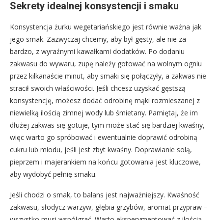
Sekrety idealnej konsystencji i smaku
Konsystencja żurku wegetariańskiego jest równie ważna jak
jego smak. Zazwyczaj chcemy, aby był gęsty, ale nie za
bardzo, z wyraźnymi kawałkami dodatków. Po dodaniu
zakwasu do wywaru, zupę należy gotować na wolnym ogniu
przez kilkanaście minut, aby smaki się połączyły, a zakwas nie
stracił swoich właściwości. Jeśli chcesz uzyskać gęstszą
konsystencję, możesz dodać odrobinę mąki rozmieszanej z
niewielką ilością zimnej wody lub śmietany. Pamiętaj, że im
dłużej zakwas się gotuje, tym może stać się bardziej kwaśny,
więc warto go spróbować i ewentualnie doprawić odrobiną
cukru lub miodu, jeśli jest zbyt kwaśny. Doprawianie solą,
pieprzem i majerankiem na końcu gotowania jest kluczowe,
aby wydobyć pełnię smaku.
Jeśli chodzi o smak, to balans jest najważniejszy. Kwaśność
zakwasu, słodycz warzyw, głębia grzybów, aromat przypraw –
wszystko musi współgrać. Warto eksperymentować z ilością