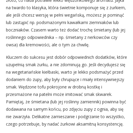
złoto, co nada potrawie lekko wędzonkowego aromatu. Jajka
na twardo to klasyka, która świetnie komponuje się z żurkiem,
ale jeśli chcesz wersję w pełni wegańską, możesz je pominąć
lub zastąpić np. podsmażonymi kawałkami ziemniaków lub
boczniaków. Czasem warto też dodać trochę śmietany (lub jej
roślinnego odpowiednika – np. śmietany z nerkowców czy
owsa) dla kremowości, ale o tym za chwilę.
Kluczem do sukcesu jest dobór odpowiednich dodatków, które
uzupełnią smak żurku, a nie zdominują go. Jeśli decydujesz się
na wegetariańskie kiełbaski, warto je lekko podsmażyć przed
dodaniem do zupy, aby były chrupiące i miały intensywniejszy
smak. Wędzone tofu pokrojone w drobną kostkę i
przesmażone na patelni może imitować smak skwarek.
Pamiętaj, że śmietana (lub jej roślinny zamiennik) powinna być
dodawana na samym końcu, po zdjęciu zupy z ognia, aby się
nie zwarzyła. Delikatne zamieszanie i podgrzanie to wszystko,
czego potrzebuje, by nadać żurkowi aksamitną konsystencję.