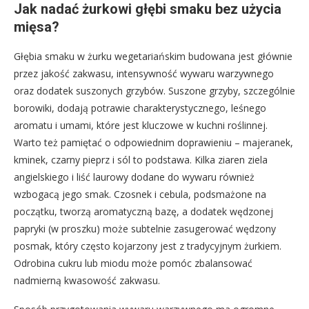
Jak nadać żurkowi głębi smaku bez użycia
mięsa?
Głębia smaku w żurku wegetariańskim budowana jest głównie
przez jakość zakwasu, intensywność wywaru warzywnego
oraz dodatek suszonych grzybów. Suszone grzyby, szczególnie
borowiki, dodają potrawie charakterystycznego, leśnego
aromatu i umami, które jest kluczowe w kuchni roślinnej.
Warto też pamiętać o odpowiednim doprawieniu – majeranek,
kminek, czarny pieprz i sól to podstawa. Kilka ziaren ziela
angielskiego i liść laurowy dodane do wywaru również
wzbogacą jego smak. Czosnek i cebula, podsmażone na
początku, tworzą aromatyczną bazę, a dodatek wędzonej
papryki (w proszku) może subtelnie zasugerować wędzony
posmak, który często kojarzony jest z tradycyjnym żurkiem.
Odrobina cukru lub miodu może pomóc zbalansować
nadmierną kwasowość zakwasu.