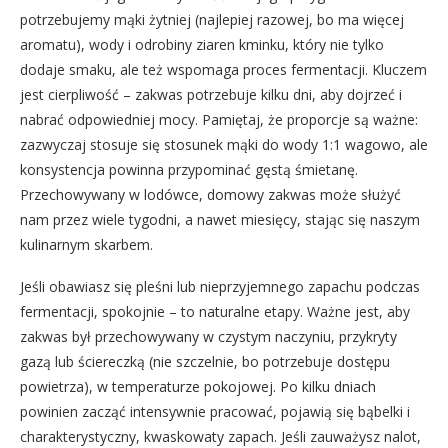
potrzebujemy mąki żytniej (najlepiej razowej, bo ma więcej
aromatu), wody i odrobiny ziaren kminku, który nie tylko
dodaje smaku, ale też wspomaga proces fermentacji. Kluczem
jest cierpliwość – zakwas potrzebuje kilku dni, aby dojrzeć i
nabrać odpowiedniej mocy. Pamiętaj, że proporcje są ważne:
zazwyczaj stosuje się stosunek mąki do wody 1:1 wagowo, ale
konsystencja powinna przypominać gęstą śmietanę.
Przechowywany w lodówce, domowy zakwas może służyć
nam przez wiele tygodni, a nawet miesięcy, stając się naszym
kulinarnym skarbem.
Jeśli obawiasz się pleśni lub nieprzyjemnego zapachu podczas
fermentacji, spokojnie – to naturalne etapy. Ważne jest, aby
zakwas był przechowywany w czystym naczyniu, przykryty
gazą lub ściereczką (nie szczelnie, bo potrzebuje dostępu
powietrza), w temperaturze pokojowej. Po kilku dniach
powinien zacząć intensywnie pracować, pojawią się bąbelki i
charakterystyczny, kwaskowaty zapach. Jeśli zauważysz nalot,