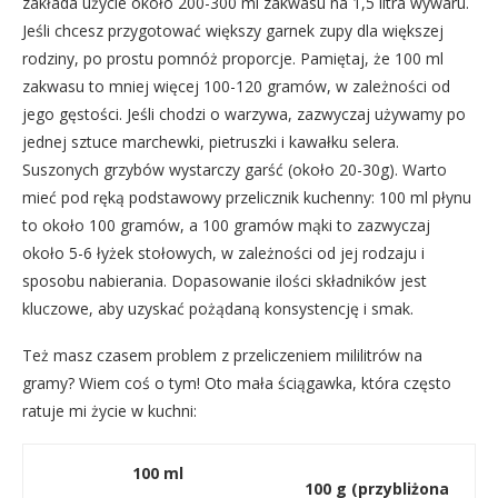
zakłada użycie około 200-300 ml zakwasu na 1,5 litra wywaru.
Jeśli chcesz przygotować większy garnek zupy dla większej
rodziny, po prostu pomnóż proporcje. Pamiętaj, że 100 ml
zakwasu to mniej więcej 100-120 gramów, w zależności od
jego gęstości. Jeśli chodzi o warzywa, zazwyczaj używamy po
jednej sztuce marchewki, pietruszki i kawałku selera.
Suszonych grzybów wystarczy garść (około 20-30g). Warto
mieć pod ręką podstawowy przelicznik kuchenny: 100 ml płynu
to około 100 gramów, a 100 gramów mąki to zazwyczaj
około 5-6 łyżek stołowych, w zależności od jej rodzaju i
sposobu nabierania. Dopasowanie ilości składników jest
kluczowe, aby uzyskać pożądaną konsystencję i smak.
Też masz czasem problem z przeliczeniem mililitrów na
gramy? Wiem coś o tym! Oto mała ściągawka, która często
ratuje mi życie w kuchni:
100 ml
100 g (przybliżona