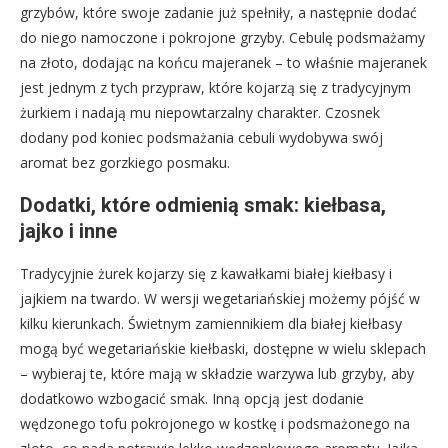
grzybów, które swoje zadanie już spełniły, a następnie dodać
do niego namoczone i pokrojone grzyby. Cebulę podsmażamy
na złoto, dodając na końcu majeranek – to właśnie majeranek
jest jednym z tych przypraw, które kojarzą się z tradycyjnym
żurkiem i nadają mu niepowtarzalny charakter. Czosnek
dodany pod koniec podsmażania cebuli wydobywa swój
aromat bez gorzkiego posmaku.
Dodatki, które odmienią smak: kiełbasa,
jajko i inne
Tradycyjnie żurek kojarzy się z kawałkami białej kiełbasy i
jajkiem na twardo. W wersji wegetariańskiej możemy pójść w
kilku kierunkach. Świetnym zamiennikiem dla białej kiełbasy
mogą być wegetariańskie kiełbaski, dostępne w wielu sklepach
– wybieraj te, które mają w składzie warzywa lub grzyby, aby
dodatkowo wzbogacić smak. Inną opcją jest dodanie
wędzonego tofu pokrojonego w kostkę i podsmażonego na