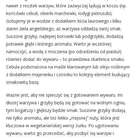
nawet z resztek warzyw, które zazwyczaj lądują w koszu (np.
końcówki cebuli, obierki marchewki, łodygi pietruszki).
Gotujemy je w wodzie z dodatkiem liścia laurowego i kilku
ziaren ziela angielskiego, aż warzywa oddadzą swój smak.
Suszone grzyby, najlepiej borowiki lub podgrzybki, dodadzą
potrawie głębi i leśnego aromatu. Warto je wcześniej
namoczyć, a wodę z moczenia (po odcedzeniu od piasku!)
również dodać do wywaru – to prawdziwa skarbnica smaku.
Cebula podsmażona na maśle klarowanym lub oleju roślinnym
z dodatkiem majeranku i czosnku to kolejny element budujący
smakowitą bazę.
Ważne jest, aby nie spieszyć się z gotowaniem wywaru. Im
dłużej warzywa i grzyby będą się gotować na wolnym ogniu,
tym bogatszy i głębszy będzie smak. Suszone grzyby dodają
nie tylko aromatu, ale też lekko „mięsnej” nuty, która jest
kluczowa w wegetariańskiej wersji żurku. Po ugotowaniu
wywaru, warto go przecedzić, aby pozbyć się warzyw i