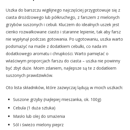
Uszka do barszczu wigilijnego najczęściej przygotowuje się z
ciasta drożdżowego lub półkruchego, z farszem z mielonych
grzybów suszonych i cebuli. Kluczem do idealnych uszek jest
cienko rozwałkowane ciasto i staranne lepienie, tak aby farsz
nie wypłynął podczas gotowania. Po ugotowaniu, uszka warto
podsmażyć na maśle z dodatkiem cebulki, co nada im
dodatkowego aromatu i chrupkości. Warto pamiętać o
właściwym proporcjach farszu do ciasta – uszka nie powinny
być zbyt duże. Moim zdaniem, najlepsze są te z dodatkiem
suszonych prawdziwków.
Oto lista składników, które zazwyczaj lądują w moich uszkach:
Suszone grzyby (najlepiej mieszanka, ok. 100g)
Cebula (1 duża sztuka)
Masło lub olej do smażenia
Sól i świeżo mielony pieprz