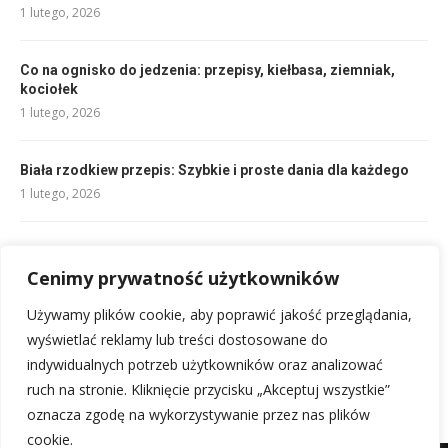
1 lutego, 2026
Co na ognisko do jedzenia: przepisy, kiełbasa, ziemniak,
kociołek
1 lutego, 2026
Biała rzodkiew przepis: Szybkie i proste dania dla każdego
1 lutego, 2026
Ogórki gyros przepis: Szybko i Pysznie!
1 lutego, 2026
Cenimy prywatność użytkowników
Używamy plików cookie, aby poprawić jakość przeglądania,
Wiśniówka przepis: domowa nalewka, którą pokochasz!
wyświetlać reklamy lub treści dostosowane do
2 lutego, 2026
indywidualnych potrzeb użytkowników oraz analizować
ruch na stronie. Kliknięcie przycisku „Akceptuj wszystkie”
oznacza zgodę na wykorzystywanie przez nas plików
cookie.