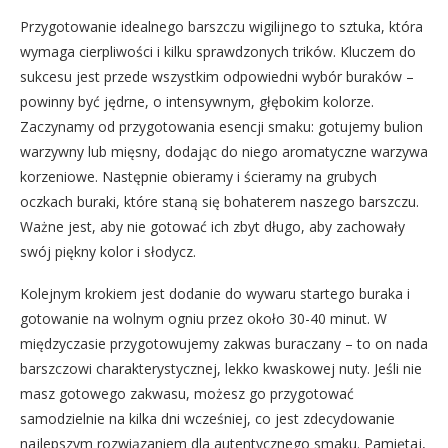
Przygotowanie idealnego barszczu wigilijnego to sztuka, która
wymaga cierpliwości i kilku sprawdzonych trików. Kluczem do
sukcesu jest przede wszystkim odpowiedni wybór buraków –
powinny być jędrne, o intensywnym, głębokim kolorze.
Zaczynamy od przygotowania esencji smaku: gotujemy bulion
warzywny lub mięsny, dodając do niego aromatyczne warzywa
korzeniowe. Następnie obieramy i ścieramy na grubych
oczkach buraki, które staną się bohaterem naszego barszczu.
Ważne jest, aby nie gotować ich zbyt długo, aby zachowały
swój piękny kolor i słodycz.
Kolejnym krokiem jest dodanie do wywaru startego buraka i
gotowanie na wolnym ogniu przez około 30-40 minut. W
międzyczasie przygotowujemy zakwas buraczany – to on nada
barszczowi charakterystycznej, lekko kwaskowej nuty. Jeśli nie
masz gotowego zakwasu, możesz go przygotować
samodzielnie na kilka dni wcześniej, co jest zdecydowanie
najlepszym rozwiązaniem dla autentycznego smaku. Pamiętaj,