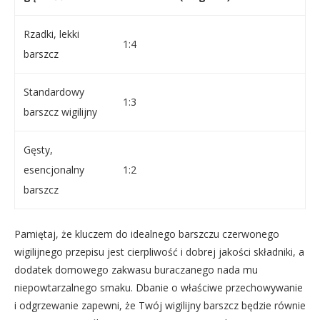
Rzadki, lekki
1:4
barszcz
Standardowy
1:3
barszcz wigilijny
Gęsty,
esencjonalny
1:2
barszcz
Pamiętaj, że kluczem do idealnego barszczu czerwonego
wigilijnego przepisu jest cierpliwość i dobrej jakości składniki, a
dodatek domowego zakwasu buraczanego nada mu
niepowtarzalnego smaku. Dbanie o właściwe przechowywanie
i odgrzewanie zapewni, że Twój wigilijny barszcz będzie równie