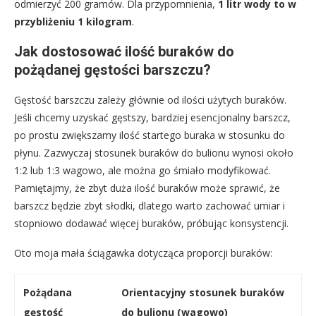
odmierzyć 200 gramów. Dla przypomnienia,
1 litr wody to w
przybliżeniu 1 kilogram
.
Jak dostosować ilość buraków do
pożądanej gęstości barszczu?
Gęstość barszczu zależy głównie od ilości użytych buraków.
Jeśli chcemy uzyskać gęstszy, bardziej esencjonalny barszcz,
po prostu zwiększamy ilość startego buraka w stosunku do
płynu. Zazwyczaj stosunek buraków do bulionu wynosi około
1:2 lub 1:3 wagowo, ale można go śmiało modyfikować.
Pamiętajmy, że zbyt duża ilość buraków może sprawić, że
barszcz będzie zbyt słodki, dlatego warto zachować umiar i
stopniowo dodawać więcej buraków, próbując konsystencji.
Oto moja mała ściągawka dotycząca proporcji buraków:
Pożądana
Orientacyjny stosunek buraków
gęstość
do bulionu (wagowo)