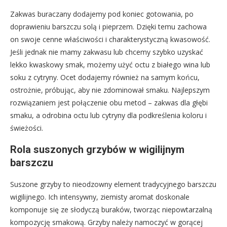
Zakwas buraczany dodajemy pod koniec gotowania, po
doprawieniu barszczu solą i pieprzem. Dzięki temu zachowa
on swoje cenne właściwości i charakterystyczną kwasowość.
Jeśli jednak nie mamy zakwasu lub chcemy szybko uzyskać
lekko kwaskowy smak, możemy użyć octu z białego wina lub
soku z cytryny. Ocet dodajemy również na samym końcu,
ostrożnie, próbując, aby nie zdominował smaku. Najlepszym
rozwiązaniem jest połączenie obu metod – zakwas dla głębi
smaku, a odrobina octu lub cytryny dla podkreślenia koloru i
świeżości.
Rola suszonych grzybów w wigilijnym
barszczu
Suszone grzyby to nieodzowny element tradycyjnego barszczu
wigilijnego. Ich intensywny, ziemisty aromat doskonale
komponuje się ze słodyczą buraków, tworząc niepowtarzalną
kompozycję smakową. Grzyby należy namoczyć w gorącej