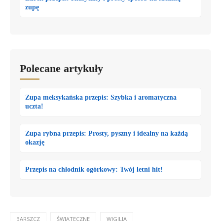
zupę
Polecane artykuły
Zupa meksykańska przepis: Szybka i aromatyczna
uczta!
Zupa rybna przepis: Prosty, pyszny i idealny na każdą
okazję
Przepis na chłodnik ogórkowy: Twój letni hit!
BARSZCZ
ŚWIĄTECZNE
WIGILIA