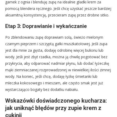
garnek z ognia i blenduję zupę na idealnie gładki krem za
pomocą blendera ręcznego. Jeśli chcę uzyskać jeszcze bardziej
aksamitną konsystencję, przecieram zupę przez drobne sitko.
Etap 3: Doprawianie i wykańczanie
Po zblendowaniu zupę doprawiam solą, świeżo mielonym
czarnym pieprzem i szczyptą gałki muszkatołowej. Jeśli zupa
jest dla mnie za gęsta, dodaję odrobinę więcej bulionu lub
wody. Jeśli jest zbyt rzadka, można ją chwilę pogotować bez
przykrycia, aby odparować nadmiar płynu, lub dodać łyżeczkę
mąki ziemniaczanej rozprowadzonej w niewielkiej ilości zimnej
wody. Na koniec, jeśli chcę, dodaję łyżkę śmietanki lub
mleczka kokosowego i mieszam, ale często smak jest już
wystarczająco bogaty bez dodatku nabiału.
Wskazówki doświadczonego kucharza:
jak uniknąć błędów przy zupie krem z
cukinii