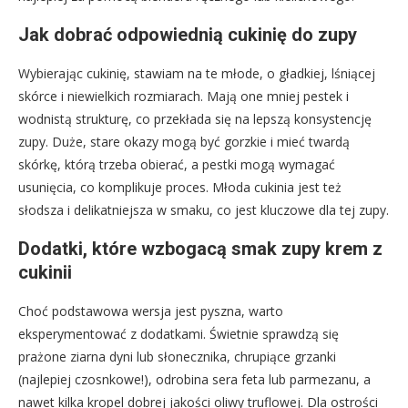
Jak dobrać odpowiednią cukinię do zupy
Wybierając cukinię, stawiam na te młode, o gładkiej, lśniącej
skórce i niewielkich rozmiarach. Mają one mniej pestek i
wodnistą strukturę, co przekłada się na lepszą konsystencję
zupy. Duże, stare okazy mogą być gorzkie i mieć twardą
skórkę, którą trzeba obierać, a pestki mogą wymagać
usunięcia, co komplikuje proces. Młoda cukinia jest też
słodsza i delikatniejsza w smaku, co jest kluczowe dla tej zupy.
Dodatki, które wzbogacą smak zupy krem z
cukinii
Choć podstawowa wersja jest pyszna, warto
eksperymentować z dodatkami. Świetnie sprawdzą się
prażone ziarna dyni lub słonecznika, chrupiące grzanki
(najlepiej czosnkowe!), odrobina sera feta lub parmezanu, a
nawet kilka kropel dobrej jakości oliwy truflowej. Dla ostrości