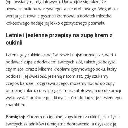
(np. owsianym, migdałowym). Upewnijcie się także, że
używacie bulionu warzywnego, a nie drobiowego. Wegańska
wersja jest równie pyszna i kremowa, a dodatek mleczka
kokosowego nadaje jej lekko egzotycznego posmaku.
Letnie i jesienne przepisy na zupę krem z
cukinii
Latem, gdy cukinie są najświeższe i najsmaczniejsze, warto
podawać zupę z dodatkiem świeżych ziół, takich jak bazylia
czy mięta, oraz z kilkoma kroplami cytrynowego soku, który
podkreśli jej świeżość. Jesienią natomiast, gdy szukamy
czegoś bardziej rozgrzewającego, możemy dodać do zupy
odrobinę imbiru, curry lub gałki muszkatołowej, a do dekoracji
wykorzystać prażone pestki dyni, które dodadzą jej jesiennego
charakteru.
Pamiętaj:
Kluczem do idealnej zupy krem z cukinii jest użycie
świeżych składników i umiejętne doprawienie, a uzyskasz ją