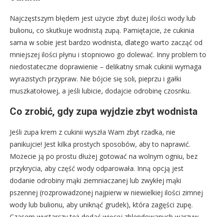
Najczęstszym błędem jest użycie zbyt dużej ilości wody lub
bulionu, co skutkuje wodnistą zupą. Pamiętajcie, że cukinia
sama w sobie jest bardzo wodnista, dlatego warto zacząć od
mniejszej ilości płynu i stopniowo go dolewać. Inny problem to
niedostateczne doprawienie – delikatny smak cukinii wymaga
wyrazistych przypraw. Nie bójcie się soli, pieprzu i gałki
muszkatołowej, a jeśli lubicie, dodajcie odrobinę czosnku.
Co zrobić, gdy zupa wyjdzie zbyt wodnista
Jeśli zupa krem z cukinii wyszła Wam zbyt rzadka, nie
panikujcie! Jest kilka prostych sposobów, aby to naprawić.
Możecie ją po prostu dłużej gotować na wolnym ogniu, bez
przykrycia, aby część wody odparowała. Inną opcją jest
dodanie odrobiny mąki ziemniaczanej lub zwykłej mąki
pszennej (rozprowadzonej najpierw w niewielkiej ilości zimnej
wody lub bulionu, aby uniknąć grudek), która zagęści zupę.
Czasem wystarczy też dodać więcej zblendowanych warzyw,