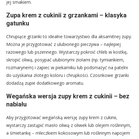
jej smakiem.
Zupa krem z cukinii z grzankami – klasyka
gatunku
Chrupiące grzanki to idealne towarzystwo dla aksamitnej zupy.
Można je przygotować z ulubionego pieczywa – najlepiej
razowego lub pszennego. Wystarczy pokroić chleb w kostkę,
skropić oliwą, posypać ulubionymi ziołami (np. tymiankiem,
rozmarynem) i zapiec w piekarniku lub podsmażyć na patelni
do uzyskania złotego koloru i chrupkości. Czosnkowe grzanki
dodadzą zupie dodatkowego aromatu.
Wegańska wersja zupy krem z cukinii – bez
nabiału
Aby przygotować wegańską wersję zupy krem z cukinii,
wystarczy zastąpić masło oliwą z oliwek lub olejem roślinnym,
a śmietankę – mleczkiem kokosowym lub roślinnym napojem