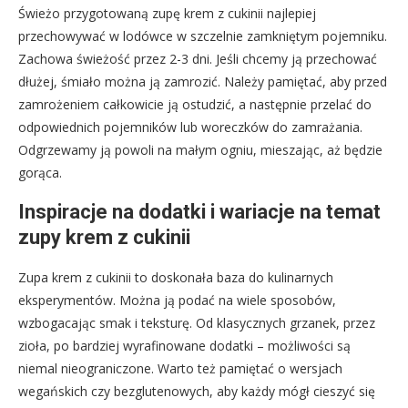
Świeżo przygotowaną zupę krem z cukinii najlepiej
przechowywać w lodówce w szczelnie zamkniętym pojemniku.
Zachowa świeżość przez 2-3 dni. Jeśli chcemy ją przechować
dłużej, śmiało można ją zamrozić. Należy pamiętać, aby przed
zamrożeniem całkowicie ją ostudzić, a następnie przelać do
odpowiednich pojemników lub woreczków do zamrażania.
Odgrzewamy ją powoli na małym ogniu, mieszając, aż będzie
gorąca.
Inspiracje na dodatki i wariacje na temat
zupy krem z cukinii
Zupa krem z cukinii to doskonała baza do kulinarnych
eksperymentów. Można ją podać na wiele sposobów,
wzbogacając smak i teksturę. Od klasycznych grzanek, przez
zioła, po bardziej wyrafinowane dodatki – możliwości są
niemal nieograniczone. Warto też pamiętać o wersjach
wegańskich czy bezglutenowych, aby każdy mógł cieszyć się