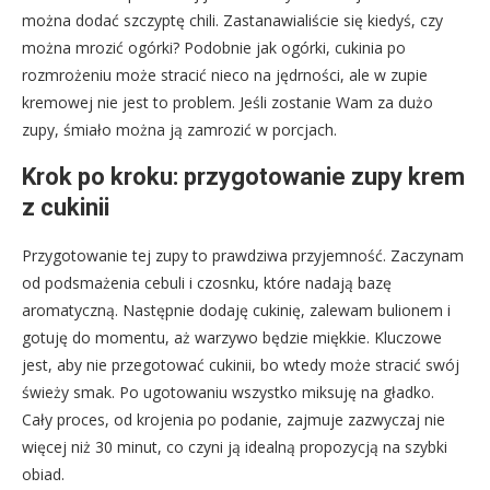
można dodać szczyptę chili. Zastanawialiście się kiedyś, czy
można mrozić ogórki? Podobnie jak ogórki, cukinia po
rozmrożeniu może stracić nieco na jędrności, ale w zupie
kremowej nie jest to problem. Jeśli zostanie Wam za dużo
zupy, śmiało można ją zamrozić w porcjach.
Krok po kroku: przygotowanie zupy krem
z cukinii
Przygotowanie tej zupy to prawdziwa przyjemność. Zaczynam
od podsmażenia cebuli i czosnku, które nadają bazę
aromatyczną. Następnie dodaję cukinię, zalewam bulionem i
gotuję do momentu, aż warzywo będzie miękkie. Kluczowe
jest, aby nie przegotować cukinii, bo wtedy może stracić swój
świeży smak. Po ugotowaniu wszystko miksuję na gładko.
Cały proces, od krojenia po podanie, zajmuje zazwyczaj nie
więcej niż 30 minut, co czyni ją idealną propozycją na szybki
obiad.