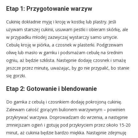
Etap 1: Przygotowanie warzyw
Cukinię dokładnie myję i kroję w kostkę lub plastry. Jeśli
używam starszej cukinii, usuwam pestki i obieram skórkę, ale
w przypadku młodej zazwyczaj wystarczy samo umycie.
Cebulę kroję w piórka, a czosnek w plasterki. Podgrzewam
oliwę lub masło w garnku i podsmażam cebulę na średnim
ogniu, aż będzie szklista. Następnie dodaję czosnek i smażę
jeszcze przez minutę, uważając, by go nie przypalić, bo stanie
się gorzki.
Etap 2: Gotowanie i blendowanie
Do garnka z cebulą i czosnkiem dodaję pokrojoną cukinię.
Zalewam całość gorącym bulionem warzywnym – powinien
przykrywać warzywa. Doprowadzam do wrzenia, a następnie
zmniejszam ogień i gotuję pod przykryciem przez około 15-20
minut, aż cukinia będzie bardzo miękka. Następnie zdejmuję