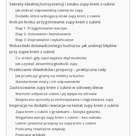
Sekrety idealnej konsystencji i smaku zupy krem z cukinii
Jak dobrać odpowiednią cukinię do zupy
Dodatki, które wzbogacą smak zupy krem z cukinii
Krok po kroku: przygotowanie zupy krem z cukinii
Etap 1: Przygotowanie warzyw
Etap 2: Gotowanie i blendowanie
Etap 3: Doprawianie i wykańczanie
Wskazówki doświadczonego kucharza: jak uniknąć błędów
przy zupie krem z cukinii
Co zrobić, gdy zupa wyjdzie zbyt wodnista
Jak uzyskać aksamitną gładkość zupy
Przeliczanie składników i proporcji – praktyczne rady
Jak przeliczyć gramy na mililitry w kuchni
Standardowe miary i ich odpowiedniki
Zastosowanie zupy krem z cukinii w zdrowej diecie
Wartości odżywcze cukinii i jej wpływ na zdrowie
Bezpieczne sposoby przechowywania i odgrzewania zupy
Inspiracje na dodatki i wariacje na temat zupy krem z cukinii
Zupa krem z cukinii z grzankami – klasyka gatunku
Wegańska wersja zupy krem z cukinii – bez nabiału
Letnie i jesienne przepisy na zupę krem z cukinii
Polecamy również te artykuły:
Polecane artykuły