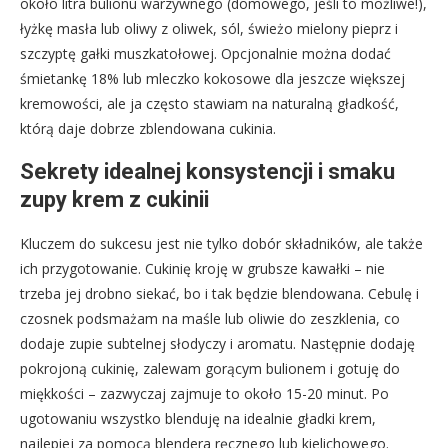
około litra bulionu warzywnego (domowego, jeśli to możliwe!),
łyżkę masła lub oliwy z oliwek, sól, świeżo mielony pieprz i
szczyptę gałki muszkatołowej. Opcjonalnie można dodać
śmietankę 18% lub mleczko kokosowe dla jeszcze większej
kremowości, ale ja często stawiam na naturalną gładkość,
którą daje dobrze zblendowana cukinia.
Sekrety idealnej konsystencji i smaku
zupy krem z cukinii
Kluczem do sukcesu jest nie tylko dobór składników, ale także
ich przygotowanie. Cukinię kroję w grubsze kawałki – nie
trzeba jej drobno siekać, bo i tak będzie blendowana. Cebulę i
czosnek podsmażam na maśle lub oliwie do zeszklenia, co
dodaje zupie subtelnej słodyczy i aromatu. Następnie dodaję
pokrojoną cukinię, zalewam gorącym bulionem i gotuję do
miękkości – zazwyczaj zajmuje to około 15-20 minut. Po
ugotowaniu wszystko blenduję na idealnie gładki krem,
najlepiej za pomocą blendera ręcznego lub kielichowego.