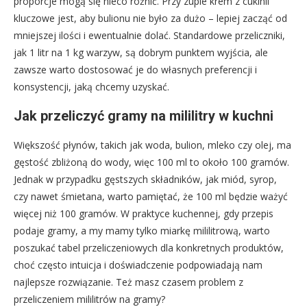
proporcje mogą się nieco różnić. Przy zupie krem z cukinii
kluczowe jest, aby bulionu nie było za dużo – lepiej zacząć od
mniejszej ilości i ewentualnie dolać. Standardowe przeliczniki,
jak 1 litr na 1 kg warzyw, są dobrym punktem wyjścia, ale
zawsze warto dostosować je do własnych preferencji i
konsystencji, jaką chcemy uzyskać.
Jak przeliczyć gramy na mililitry w kuchni
Większość płynów, takich jak woda, bulion, mleko czy olej, ma
gęstość zbliżoną do wody, więc 100 ml to około 100 gramów.
Jednak w przypadku gęstszych składników, jak miód, syrop,
czy nawet śmietana, warto pamiętać, że 100 ml będzie ważyć
więcej niż 100 gramów. W praktyce kuchennej, gdy przepis
podaje gramy, a my mamy tylko miarkę mililitrową, warto
poszukać tabel przeliczeniowych dla konkretnych produktów,
choć często intuicja i doświadczenie podpowiadają nam
najlepsze rozwiązanie. Też masz czasem problem z
przeliczeniem mililitrów na gramy?