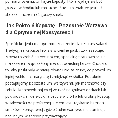
po marynowaniu. Unikajcie kapusty, która wydaje się być
„pusta” w środku lub ma luźne liście – to znak, że jest już
starsza i może mieć gorszy smak.
Jak Pokroić Kapustę i Pozostałe Warzywa
dla Optymalnej Konsystencji
Sposób krojenia ma ogromne znaczenie dla tekstury sałatki.
Tradycyjnie kapustę kroi się w cienkie paski, tzw. szatkuje.
Można to zrobić ostrym nożem, specjalną szatkownicą lub
malakserem wyposażonym w odpowiednią tarczę. Chodzi o
to, aby paski były w miarę równe i nie za grube, co pozwoli im
lepiej wchłonąć marynatę i zmięknąć w słoiku. Podobnie
postępujemy z pozostałymi warzywami, jak marchewki czy
cebula. Marchewki najlepiej zetrzeć na grubych oczkach lub
pokroić w cienkie słupki, a cebulę w piórka lub drobną kostkę,
w zależności od preferencji. Celem jest uzyskanie harmonii
smaków i konsystencji, gdzie żadne warzywo nie dominuje
nad innymi w sposób przytłaczający.