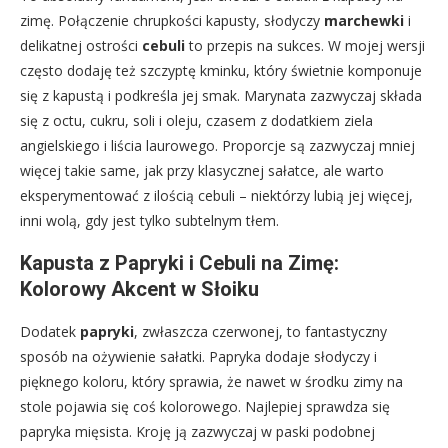
zimę. Połączenie chrupkości kapusty, słodyczy
marchewki
i
delikatnej ostrości
cebuli
to przepis na sukces. W mojej wersji
często dodaję też szczyptę kminku, który świetnie komponuje
się z kapustą i podkreśla jej smak. Marynata zazwyczaj składa
się z octu, cukru, soli i oleju, czasem z dodatkiem ziela
angielskiego i liścia laurowego. Proporcje są zazwyczaj mniej
więcej takie same, jak przy klasycznej sałatce, ale warto
eksperymentować z ilością cebuli – niektórzy lubią jej więcej,
inni wolą, gdy jest tylko subtelnym tłem.
Kapusta z Papryki i Cebuli na Zimę:
Kolorowy Akcent w Słoiku
Dodatek
papryki
, zwłaszcza czerwonej, to fantastyczny
sposób na ożywienie sałatki. Papryka dodaje słodyczy i
pięknego koloru, który sprawia, że nawet w środku zimy na
stole pojawia się coś kolorowego. Najlepiej sprawdza się
papryka mięsista. Kroję ją zazwyczaj w paski podobnej