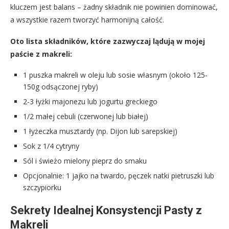
kluczem jest balans – żadny składnik nie powinien dominować,
a wszystkie razem tworzyć harmonijną całość.
Oto lista składników, które zazwyczaj lądują w mojej
paście z makreli:
1 puszka makreli w oleju lub sosie własnym (około 125-
150g odsączonej ryby)
2-3 łyżki majonezu lub jogurtu greckiego
1/2 małej cebuli (czerwonej lub białej)
1 łyżeczka musztardy (np. Dijon lub sarepskiej)
Sok z 1/4 cytryny
Sól i świeżo mielony pieprz do smaku
Opcjonalnie: 1 jajko na twardo, pęczek natki pietruszki lub
szczypiorku
Sekrety Idealnej Konsystencji Pasty z
Makreli