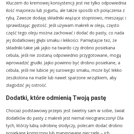
Kluczem do kremowej konsystencji jest nie tylko odpowiednia
ilość majonezu lub jogurtu, ale także sposób ich połączenia z
rybą. Zawsze dodaję składniki wiążące stopniowo, mieszając i
sprawdzając gęstość. Jeśli używam makreli w oleju, często
część tego oleju można zachować i dodać do pasty, co nada
jej dodatkowej głębi smaku i lekkości. Pamiętajcie też, że
składniki takie jak jajko na twardo czy drobno posiekana
cebula, jeśli nie zostaną odpowiednio przygotowane, mogą
wprowadzić grudki. Jajko powinno być drobno posiekane, a
cebula, jeśli nie lubicie jej surowego smaku, może być lekko
zeszkolona na maśle lub nawet sparzone wrzątkiem, aby
złagodzić jej ostrość.
Dodatki, które odmienią Twoją pastę
Chociaż podstawowy przepis jest świetny sam w sobie, świat
dodatków do pasty z makreli jest niemal nieograniczony! Dla
tych, którzy lubią odrobinę słodyczy, polecam dodać drobno
posiekane korniszony lub marynowane pieczarki – ich