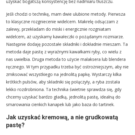
uzyskać bogatszą konsystencję bez nadmiaru tłuszczu.
Jeśli chodzi o technikę, mam dwie ulubione metody. Pierwsza
to klasyczne rozgniecenie widelcem. Makrelę odsączam z
zalewy, przekładam do miski i energicznie rozgniatam
widelcem, aż uzyskamy kawałeczki o pożądanym rozmiarze.
Następnie dodaję pozostałe składniki i dokładnie mieszam. Ta
metoda daje pastę z wyraźnymi kawałkami ryby, co wielu z
nas uwielbia. Druga metoda to użycie malaksera lub blendera
ręcznego. W tym przypadku trzeba być ostrożniejszym, aby nie
zmiksować wszystkiego na jednolitą papkę. Wystarczy kilka
krótkich pulsów, aby składniki się połączyły, a ryba została
lekko rozdrobniona. Ta technika świetnie sprawdza się, gdy
chcemy uzyskać bardzo gładką, jednolitą pastę, idealną do
smarowania cienkich kanapek lub jako baza do tartinek.
Jak uzyskać kremową, a nie grudkowatą
pastę?