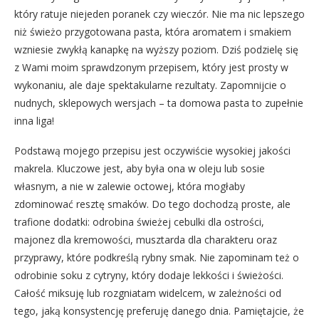
który ratuje niejeden poranek czy wieczór. Nie ma nic lepszego
niż świeżo przygotowana pasta, która aromatem i smakiem
wzniesie zwykłą kanapkę na wyższy poziom. Dziś podzielę się
z Wami moim sprawdzonym przepisem, który jest prosty w
wykonaniu, ale daje spektakularne rezultaty. Zapomnijcie o
nudnych, sklepowych wersjach – ta domowa pasta to zupełnie
inna liga!
Podstawą mojego przepisu jest oczywiście wysokiej jakości
makrela. Kluczowe jest, aby była ona w oleju lub sosie
własnym, a nie w zalewie octowej, która mogłaby
zdominować resztę smaków. Do tego dochodzą proste, ale
trafione dodatki: odrobina świeżej cebulki dla ostrości,
majonez dla kremowości, musztarda dla charakteru oraz
przyprawy, które podkreślą rybny smak. Nie zapominam też o
odrobinie soku z cytryny, który dodaje lekkości i świeżości.
Całość miksuję lub rozgniatam widelcem, w zależności od
tego, jaką konsystencję preferuję danego dnia. Pamiętajcie, że