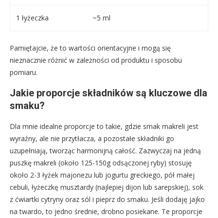
1 łyżeczka
~5 ml
Pamiętajcie, że to wartości orientacyjne i mogą się
nieznacznie różnić w zależności od produktu i sposobu
pomiaru.
Jakie proporcje składników są kluczowe dla
smaku?
Dla mnie idealne proporcje to takie, gdzie smak makreli jest
wyraźny, ale nie przytłacza, a pozostałe składniki go
uzupełniają, tworząc harmonijną całość. Zazwyczaj na jedną
puszkę makreli (około 125-150g odsączonej ryby) stosuję
około 2-3 łyżek majonezu lub jogurtu greckiego, pół małej
cebuli, łyżeczkę musztardy (najlepiej dijon lub sarepskiej), sok
z ćwiartki cytryny oraz sól i pieprz do smaku. Jeśli dodaję jajko
na twardo, to jedno średnie, drobno posiekane. Te proporcje