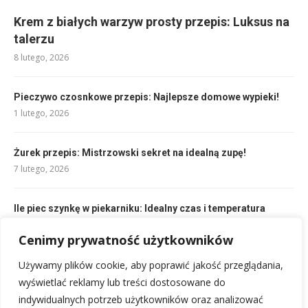
Krem z białych warzyw prosty przepis: Luksus na
talerzu
8 lutego, 2026
Pieczywo czosnkowe przepis: Najlepsze domowe wypieki!
1 lutego, 2026
Żurek przepis: Mistrzowski sekret na idealną zupę!
7 lutego, 2026
Ile piec szynkę w piekarniku: Idealny czas i temperatura
1 lutego, 2026
Cenimy prywatność użytkowników
Zielone pomidory przepis: Proste dania, których musisz
Używamy plików cookie, aby poprawić jakość przeglądania,
spróbować!
wyświetlać reklamy lub treści dostosowane do
2 lutego, 2026
indywidualnych potrzeb użytkowników oraz analizować