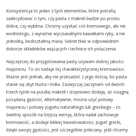
Konsystencja to jeden z tych elementów, które potrafią
zadecydować o tym, czy pasta z makreli będzie po prostu
dobra, czy wybitna. Chcemy uzyskać coś kremowego, ale nie
wodnistego, z wyraźnie wyczuwalnymi kawałkami ryby, a nie
jednolitą, bezkształtną masę. Sekret tkwi w odpowiednim
doborze składników wiążących i technice ich połączenia.
Najczęściej do przygotowania pasty używam dobrej jakości
majonezu. To on nadaje tej charakterystycznej kremowości.
Ważne jest jednak, aby nie przesadzić z jego ilością, bo pasta
stanie się zbyt tłusta i mdła. Zazwyczaj zaczynam od dwóch-
trzech łyżek na puszkę makreli i stopniowo dodaję, aż osiągnę
pożądaną gęstość. Alternatywnie, można użyć połowy
majonezu i połowy jogurtu naturalnego lub greckiego – to
świetny sposób na lżejszą wersję, która nadal zachowuje
kremowość, a dodaje lekkiej kwaskowatości. Jogurt grecki,
dzięki swojej gęstości, jest szczególnie polecany, jeśli chcemy