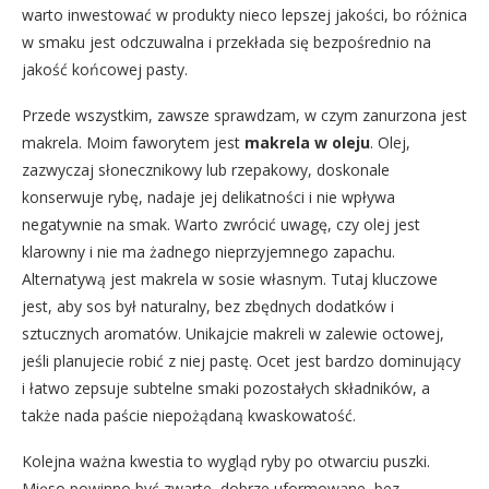
warto inwestować w produkty nieco lepszej jakości, bo różnica
w smaku jest odczuwalna i przekłada się bezpośrednio na
jakość końcowej pasty.
Przede wszystkim, zawsze sprawdzam, w czym zanurzona jest
makrela. Moim faworytem jest
makrela w oleju
. Olej,
zazwyczaj słonecznikowy lub rzepakowy, doskonale
konserwuje rybę, nadaje jej delikatności i nie wpływa
negatywnie na smak. Warto zwrócić uwagę, czy olej jest
klarowny i nie ma żadnego nieprzyjemnego zapachu.
Alternatywą jest makrela w sosie własnym. Tutaj kluczowe
jest, aby sos był naturalny, bez zbędnych dodatków i
sztucznych aromatów. Unikajcie makreli w zalewie octowej,
jeśli planujecie robić z niej pastę. Ocet jest bardzo dominujący
i łatwo zepsuje subtelne smaki pozostałych składników, a
także nada paście niepożądaną kwaskowatość.
Kolejna ważna kwestia to wygląd ryby po otwarciu puszki.
Mięso powinno być zwarte, dobrze uformowane, bez