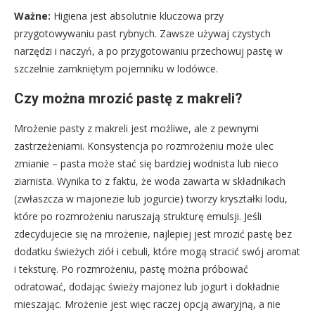
Ważne:
Higiena jest absolutnie kluczowa przy
przygotowywaniu past rybnych. Zawsze używaj czystych
narzędzi i naczyń, a po przygotowaniu przechowuj pastę w
szczelnie zamkniętym pojemniku w lodówce.
Czy można mrozić pastę z makreli?
Mrożenie pasty z makreli jest możliwe, ale z pewnymi
zastrzeżeniami. Konsystencja po rozmrożeniu może ulec
zmianie – pasta może stać się bardziej wodnista lub nieco
ziarnista. Wynika to z faktu, że woda zawarta w składnikach
(zwłaszcza w majonezie lub jogurcie) tworzy kryształki lodu,
które po rozmrożeniu naruszają strukturę emulsji. Jeśli
zdecydujecie się na mrożenie, najlepiej jest mrozić pastę bez
dodatku świeżych ziół i cebuli, które mogą stracić swój aromat
i teksturę. Po rozmrożeniu, pastę można próbować
odratować, dodając świeży majonez lub jogurt i dokładnie
mieszając. Mrożenie jest więc raczej opcją awaryjną, a nie