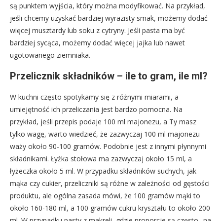
są punktem wyjścia, który można modyfikować. Na przykład,
jeśli chcemy uzyskać bardziej wyrazisty smak, możemy dodać
więcej musztardy lub soku z cytryny. Jeśli pasta ma być
bardziej sycąca, możemy dodać więcej jajka lub nawet
ugotowanego ziemniaka.
Przelicznik składników – ile to gram, ile ml?
W kuchni często spotykamy się z różnymi miarami, a
umiejętność ich przeliczania jest bardzo pomocna. Na
przykład, jeśli przepis podaje 100 ml majonezu, a Ty masz
tylko wagę, warto wiedzieć, że zazwyczaj 100 ml majonezu
waży około 90-100 gramów. Podobnie jest z innymi płynnymi
składnikami. Łyżka stołowa ma zazwyczaj około 15 ml, a
łyżeczka około 5 ml. W przypadku składników suchych, jak
mąka czy cukier, przeliczniki są różne w zależności od gęstości
produktu, ale ogólna zasada mówi, że 100 gramów mąki to
około 160-180 ml, a 100 gramów cukru kryształu to około 200
ml. W przypadku pasty z makreli, gdzie proporcje są często „na