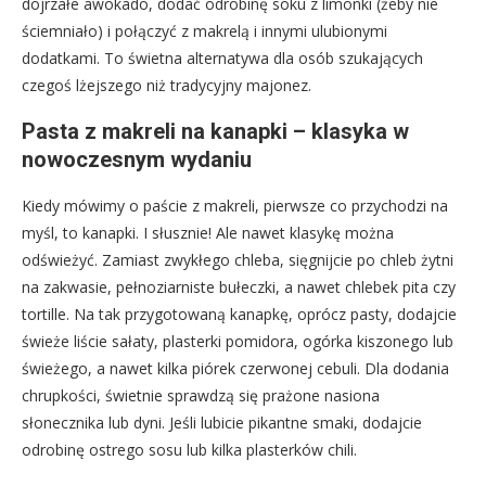
dojrzałe awokado, dodać odrobinę soku z limonki (żeby nie
ściemniało) i połączyć z makrelą i innymi ulubionymi
dodatkami. To świetna alternatywa dla osób szukających
czegoś lżejszego niż tradycyjny majonez.
Pasta z makreli na kanapki – klasyka w
nowoczesnym wydaniu
Kiedy mówimy o paście z makreli, pierwsze co przychodzi na
myśl, to kanapki. I słusznie! Ale nawet klasykę można
odświeżyć. Zamiast zwykłego chleba, sięgnijcie po chleb żytni
na zakwasie, pełnoziarniste bułeczki, a nawet chlebek pita czy
tortille. Na tak przygotowaną kanapkę, oprócz pasty, dodajcie
świeże liście sałaty, plasterki pomidora, ogórka kiszonego lub
świeżego, a nawet kilka piórek czerwonej cebuli. Dla dodania
chrupkości, świetnie sprawdzą się prażone nasiona
słonecznika lub dyni. Jeśli lubicie pikantne smaki, dodajcie
odrobinę ostrego sosu lub kilka plasterków chili.