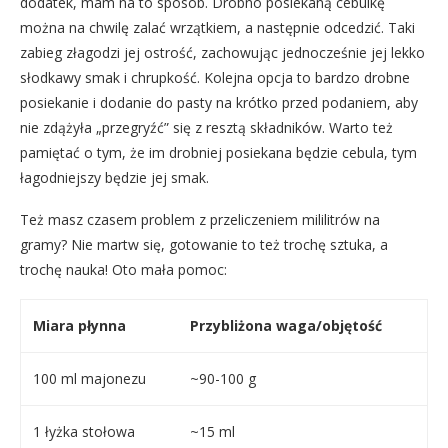
dodatek, mam na to sposób. Drobno posiekaną cebulkę
można na chwilę zalać wrzątkiem, a następnie odcedzić. Taki
zabieg złagodzi jej ostrość, zachowując jednocześnie jej lekko
słodkawy smak i chrupkość. Kolejna opcja to bardzo drobne
posiekanie i dodanie do pasty na krótko przed podaniem, aby
nie zdążyła „przegryźć” się z resztą składników. Warto też
pamiętać o tym, że im drobniej posiekana będzie cebula, tym
łagodniejszy będzie jej smak.
Też masz czasem problem z przeliczeniem mililitrów na
gramy? Nie martw się, gotowanie to też trochę sztuka, a
trochę nauka! Oto mała pomoc:
Miara płynna
Przybliżona waga/objętość
100 ml majonezu
~90-100 g
1 łyżka stołowa
~15 ml