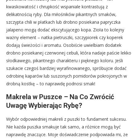
kwaskowatość i chrupkość wspaniale kontrastują z
delikatnością ryby. Dla miłośników pikantnych smaków,
szczypta chili w płatkach lub drobno posiekana papryczka
jalapeno mogą dodać ekscytującego kopa. Zioła to kolejny
ważny element – natka pietruszki, szczypiorek czy koperek
dodają świeżości i aromatu. Osobiście uwielbiam dodatek
drobno posiekanej czerwonej cebuli, która nadaje paście lekko
słodkawego, pikantnego charakteru i pięknego koloru. Jeśli
szukacie czegoś bardziej wyrafinowanego, spróbujcie dodać
odrobinę kaparów lub suszonych pomidorów pokrojonych w
drobną kostkę – to naprawdę podnosi smak!
Makrela w Puszce – Na Co Zwrócić
Uwagę Wybierając Rybę?
Wybór odpowiedniej makreli z puszki to fundament sukcesu.
Nie każda puszka smakuje tak samo, a różnice mogą być
naprawdę znaczące. Moje doświadczenie podpowiada mi, że