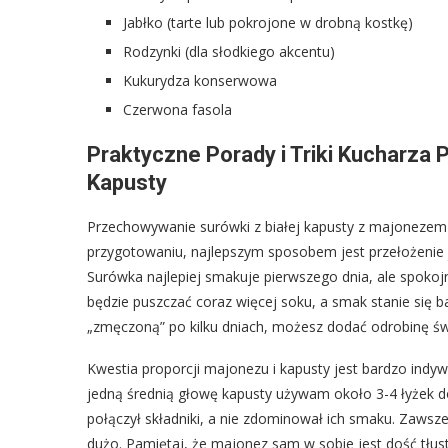
Jabłko (tarte lub pokrojone w drobną kostkę)
Rodzynki (dla słodkiego akcentu)
Kukurydza konserwowa
Czerwona fasola
Praktyczne Porady i Triki Kucharza
Kapusty
Przechowywanie surówki z białej kapusty z majonezem t
przygotowaniu, najlepszym sposobem jest przełożenie 
Surówka najlepiej smakuje pierwszego dnia, ale spoko
będzie puszczać coraz więcej soku, a smak stanie się b
„zmęczoną” po kilku dniach, możesz dodać odrobinę św
Kwestia proporcji majonezu i kapusty jest bardzo ind
jedną średnią głowę kapusty używam około 3-4 łyżek do
połączył składniki, a nie zdominował ich smaku. Zawsze
dużo. Pamiętaj, że majonez sam w sobie jest dość tłusty