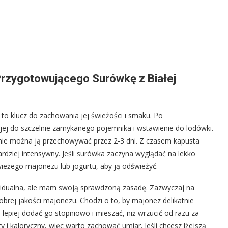
 Przygotowującego Surówkę z Białej
o klucz do zachowania jej świeżości i smaku. Po
jej do szczelnie zamykanego pojemnika i wstawienie do lodówki.
jnie można ją przechowywać przez 2-3 dni. Z czasem kapusta
ardziej intensywny. Jeśli surówka zaczyna wyglądać na lekko
ieżego majonezu lub jogurtu, aby ją odświeżyć.
ywidualna, ale mam swoją sprawdzoną zasadę. Zazwyczaj na
brej jakości majonezu. Chodzi o to, by majonez delikatnie
 lepiej dodać go stopniowo i mieszać, niż wrzucić od razu za
 i kaloryczny, więc warto zachować umiar. Jeśli chcesz lżejszą