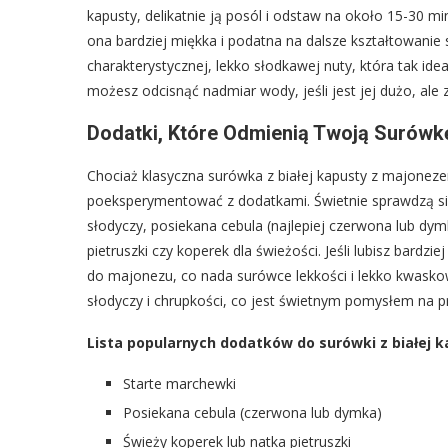
kapusty, delikatnie ją posól i odstaw na około 15-30 mi
ona bardziej miękka i podatna na dalsze kształtowanie
charakterystycznej, lekko słodkawej nuty, która tak i
możesz odcisnąć nadmiar wody, jeśli jest jej dużo, ale
Dodatki, Które Odmienią Twoją Surówkę
Chociaż klasyczna surówka z białej kapusty z majone
poeksperymentować z dodatkami. Świetnie sprawdzą się 
słodyczy, posiekana cebula (najlepiej czerwona lub dymk
pietruszki czy koperek dla świeżości. Jeśli lubisz bardz
do majonezu, co nada surówce lekkości i lekko kwaskow
słodyczy i chrupkości, co jest świetnym pomysłem na 
Lista popularnych dodatków do surówki z białej k
Starte marchewki
Posiekana cebula (czerwona lub dymka)
Świeży koperek lub natka pietruszki