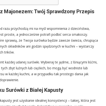
y z Majonezem: Twój Sprawdzony Przepis
od razu przychodzą mi na myśl wspomnienia z dzieciństwa,
jest proste, a jednocześnie potrafi podbić serca smakoszy.
óre sprawią, że Twoja surówka będzie zawsze świeża, chrupiąca
nych składników ani godzin spędzonych w kuchni – wystarczy
ch trików.
 każdej udanej surówki. Wybieraj te jędrne, z lśniącymi liśćmi,
tych zbyt luźnych lub ciężkich, bo mogą być wodniste lub
su w każdej kuchni, a w przypadku tak prostego dania jak
 doprawienie.
ku Surówki z Białej Kapusty
pusty jest uzyskanie idealnej konsystencji – takiej, która jest