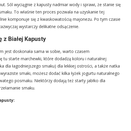
nut. Sól wyciągnie z kapusty nadmiar wody i sprawi, że stanie się
 smaku. To właśnie ten proces pozwala na uzyskanie tej
dealnie komponuje się z kwaskowatością majonezu. Po tym czasie
 zazwyczaj wystarczy delikatne odsączenie.
 z Białej Kapusty
zem jest doskonała sama w sobie, warto czasem
tu starte marchewki, które dodadzą koloru i naturalnej
a dla łagodniejszego smaku) dla lekkiej ostrości, a także natka
iej wyraziste smaki, możesz dodać kilka łyżek jogurtu naturalnego
atego posmaku. Niektórzy dodają też starty jabłko dla
przełamanie smaku.
apusty: