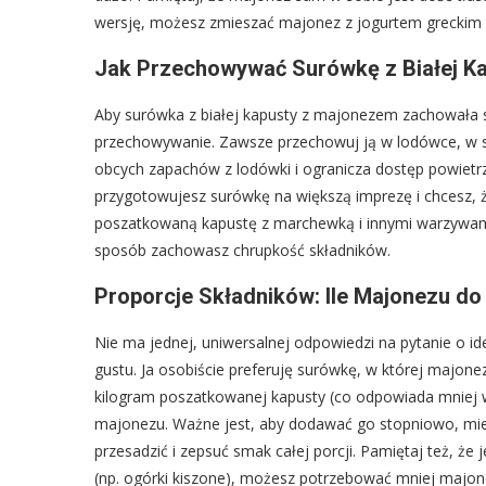
wersję, możesz zmieszać majonez z jogurtem greckim l
Jak Przechowywać Surówkę z Białej K
Aby surówka z białej kapusty z majonezem zachowała s
przechowywanie. Zawsze przechowuj ją w lodówce, w s
obcych zapachów z lodówki i ogranicza dostęp powietr
przygotowujesz surówkę na większą imprezę i chcesz, ż
poszatkowaną kapustę z marchewką i innymi warzywami
sposób zachowasz chrupkość składników.
Proporcje Składników: Ile Majonezu do 
Nie ma jednej, uniwersalnej odpowiedzi na pytanie o id
gustu. Ja osobiście preferuję surówkę, w której majone
kilogram poszatkowanej kapusty (co odpowiada mniej w
majonezu. Ważne jest, aby dodawać go stopniowo, miesz
przesadzić i zepsuć smak całej porcji. Pamiętaj też, że 
(np. ogórki kiszone), możesz potrzebować mniej majon