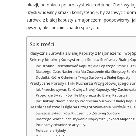
okazji, od obiadu po uroczystości rodzinne. Choć wydaj
uzyskać idealny smak i konsystencję, by zachwycić dom
surówki z białej kapusty z majonezem, podpowiemy, jakie
pyszna, ale i bezpieczna do spożycia.
Spis treści
Klasyczna Surówka z Białej Kapusty z Majonezem: Twój S
Sekrety Idealnej Konsystencji i Smaku Surówki z Białej Ka
Jak Drobno Poszatkować Kapustę dla Lepszego Smaku i Tek
Dlaczego Czas Nacierania Ma Znaczenie dla Słodyczy Suró
Dodatki, Które Odmienią Twoją Surówkę z Białej Kapusty
Praktyczne Porady i Triki Kucharza Przygotowującego Sur
Jak Przechowywać Surówkę z Białej Kapusty, Aby Zachowała
Proporcje Składników: Ile Majonezu do Białej Kapusty?
Jak Uniknąć Nadmiernego Wodnienia Surówki z Białej Kapus
Bezpieczeństwo i Higiena Przygotowywania Surówki z Bia
Świeżość Składników Kluczem do Zdrowej Surówki
Dlaczego Ważne jest Używanie Najwyższej Jakości Majonez
Polecamy również te artykuły:
Polecane artykuły