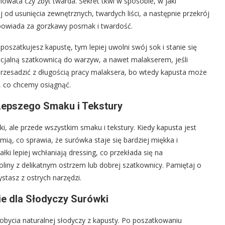
mowata czy zbyt twarda. Sekret tkwi w sposobie, w jaki
od usunięcia zewnętrznych, twardych liści, a następnie przekrój
odpowiada za gorzkawy posmak i twardość.
oszatkujesz kapustę, tym lepiej uwolni swój sok i stanie się
ecjalną szatkownicą do warzyw, a nawet malakserem, jeśli
 przesadzić z długością pracy malaksera, bo wtedy kapusta może
o, co chcemy osiągnąć.
Lepszego Smaku i Tekstury
i, ale przede wszystkim smaku i tekstury. Kiedy kapusta jest
amią, co sprawia, że surówka staje się bardziej miękka i
ki lepiej wchłaniają dressing, co przekłada się na
liny z delikatnym ostrzem lub dobrej szatkownicy. Pamiętaj o
ystasz z ostrych narzędzi.
e dla Słodyczy Surówki
dobycia naturalnej słodyczy z kapusty. Po poszatkowaniu