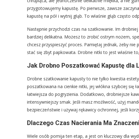
chrupiąca, ale jednocześnie delikatnie miękka, a nie gu
przygotowujemy kapustę. Po pierwsze, zawsze zaczynaj 
kapustę na pół i wytnij głąb. To właśnie głąb często 
Następnie przychodzi czas na szatkowanie. Im drobniej p
bardziej delikatna. Możesz to zrobić ostrym nożem, sp
chcesz przyspieszyć proces. Pamiętaj jednak, żeby nie
stać się zbyt papkowata. Drobne nitki to jest właśnie t
Jak Drobno Poszatkować Kapustę dla 
Drobne szatkowanie kapusty to nie tylko kwestia estetyk
poszatkowana na cienkie nitki, jej włókna szybciej się ł
łatwiejsza do pogryzienia. Dodatkowo, drobniejsze kawał
intensywniejszy smak. Jeśli masz możliwość, użyj mando
bezpieczeństwie i używaj rękawicy ochronnej, jeśli korz
Dlaczego Czas Nacierania Ma Znaczeni
Wiele osób pomija ten etap, a jest on kluczowy dla wy