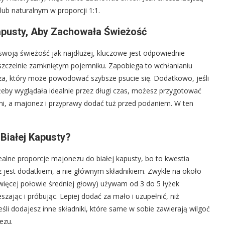
ub naturalnym w proporcji 1:1.
apusty, Aby Zachowała Świeżość
woją świeżość jak najdłużej, kluczowe jest odpowiednie
zczelnie zamkniętym pojemniku. Zapobiega to wchłanianiu
za, który może powodować szybsze psucie się. Dodatkowo, jeśli
eby wyglądała idealnie przez długi czas, możesz przygotować
, a majonez i przyprawy dodać tuż przed podaniem. W ten
Białej Kapusty?
ealne proporcje majonezu do białej kapusty, bo to kwestia
z jest dodatkiem, a nie głównym składnikiem. Zwykle na około
ięcej połowie średniej głowy) używam od 3 do 5 łyżek
ając i próbując. Lepiej dodać za mało i uzupełnić, niż
jeśli dodajesz inne składniki, które same w sobie zawierają wilgoć
ezu.