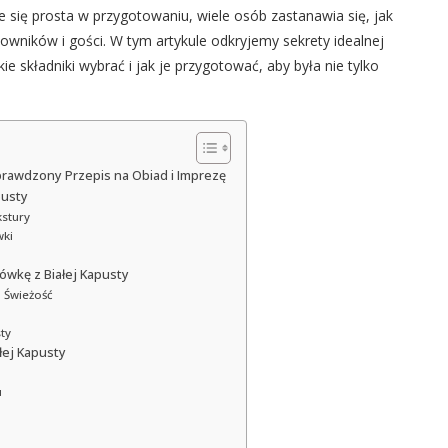
e się prosta w przygotowaniu, wiele osób zastanawia się, jak
owników i gości. W tym artykule odkryjemy sekrety idealnej
 składniki wybrać i jak je przygotować, aby była nie tylko
prawdzony Przepis na Obiad i Imprezę
pusty
stury
wki
ówkę z Białej Kapusty
 Świeżość
ty
łej Kapusty
u