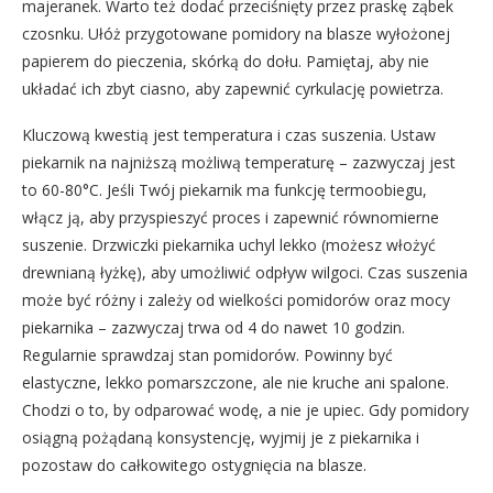
majeranek. Warto też dodać przeciśnięty przez praskę ząbek
czosnku. Ułóż przygotowane pomidory na blasze wyłożonej
papierem do pieczenia, skórką do dołu. Pamiętaj, aby nie
układać ich zbyt ciasno, aby zapewnić cyrkulację powietrza.
Kluczową kwestią jest temperatura i czas suszenia. Ustaw
piekarnik na najniższą możliwą temperaturę – zazwyczaj jest
to 60-80°C. Jeśli Twój piekarnik ma funkcję termoobiegu,
włącz ją, aby przyspieszyć proces i zapewnić równomierne
suszenie. Drzwiczki piekarnika uchyl lekko (możesz włożyć
drewnianą łyżkę), aby umożliwić odpływ wilgoci. Czas suszenia
może być różny i zależy od wielkości pomidorów oraz mocy
piekarnika – zazwyczaj trwa od 4 do nawet 10 godzin.
Regularnie sprawdzaj stan pomidorów. Powinny być
elastyczne, lekko pomarszczone, ale nie kruche ani spalone.
Chodzi o to, by odparować wodę, a nie je upiec. Gdy pomidory
osiągną pożądaną konsystencję, wyjmij je z piekarnika i
pozostaw do całkowitego ostygnięcia na blasze.