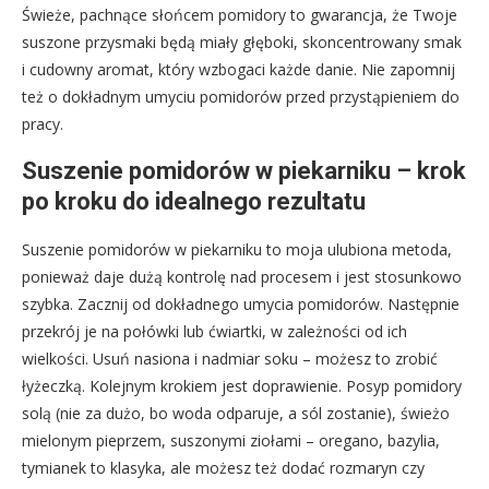
Świeże, pachnące słońcem pomidory to gwarancja, że Twoje
suszone przysmaki będą miały głęboki, skoncentrowany smak
i cudowny aromat, który wzbogaci każde danie. Nie zapomnij
też o dokładnym umyciu pomidorów przed przystąpieniem do
pracy.
Suszenie pomidorów w piekarniku – krok
po kroku do idealnego rezultatu
Suszenie pomidorów w piekarniku to moja ulubiona metoda,
ponieważ daje dużą kontrolę nad procesem i jest stosunkowo
szybka. Zacznij od dokładnego umycia pomidorów. Następnie
przekrój je na połówki lub ćwiartki, w zależności od ich
wielkości. Usuń nasiona i nadmiar soku – możesz to zrobić
łyżeczką. Kolejnym krokiem jest doprawienie. Posyp pomidory
solą (nie za dużo, bo woda odparuje, a sól zostanie), świeżo
mielonym pieprzem, suszonymi ziołami – oregano, bazylia,
tymianek to klasyka, ale możesz też dodać rozmaryn czy