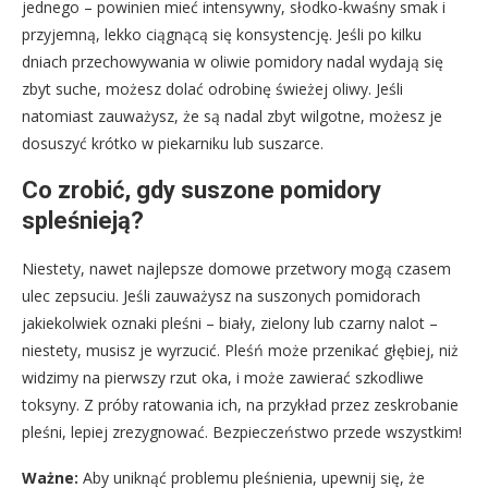
jednego – powinien mieć intensywny, słodko-kwaśny smak i
przyjemną, lekko ciągnącą się konsystencję. Jeśli po kilku
dniach przechowywania w oliwie pomidory nadal wydają się
zbyt suche, możesz dolać odrobinę świeżej oliwy. Jeśli
natomiast zauważysz, że są nadal zbyt wilgotne, możesz je
dosuszyć krótko w piekarniku lub suszarce.
Co zrobić, gdy suszone pomidory
spleśnieją?
Niestety, nawet najlepsze domowe przetwory mogą czasem
ulec zepsuciu. Jeśli zauważysz na suszonych pomidorach
jakiekolwiek oznaki pleśni – biały, zielony lub czarny nalot –
niestety, musisz je wyrzucić. Pleśń może przenikać głębiej, niż
widzimy na pierwszy rzut oka, i może zawierać szkodliwe
toksyny. Z próby ratowania ich, na przykład przez zeskrobanie
pleśni, lepiej zrezygnować. Bezpieczeństwo przede wszystkim!
Ważne:
Aby uniknąć problemu pleśnienia, upewnij się, że