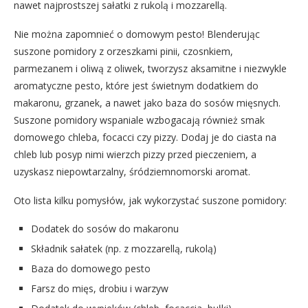
nawet najprostszej sałatki z rukolą i mozzarellą.
Nie można zapomnieć o domowym pesto! Blenderując
suszone pomidory z orzeszkami pinii, czosnkiem,
parmezanem i oliwą z oliwek, tworzysz aksamitne i niezwykle
aromatyczne pesto, które jest świetnym dodatkiem do
makaronu, grzanek, a nawet jako baza do sosów mięsnych.
Suszone pomidory wspaniale wzbogacają również smak
domowego chleba, focacci czy pizzy. Dodaj je do ciasta na
chleb lub posyp nimi wierzch pizzy przed pieczeniem, a
uzyskasz niepowtarzalny, śródziemnomorski aromat.
Oto lista kilku pomysłów, jak wykorzystać suszone pomidory:
Dodatek do sosów do makaronu
Składnik sałatek (np. z mozzarellą, rukolą)
Baza do domowego pesto
Farsz do mięs, drobiu i warzyw