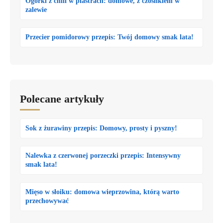
Ogórki z chili w plastrach: domowe, z czosnkiem w
zalewie
Przecier pomidorowy przepis: Twój domowy smak lata!
Polecane artykuły
Sok z żurawiny przepis: Domowy, prosty i pyszny!
Nalewka z czerwonej porzeczki przepis: Intensywny
smak lata!
Mięso w słoiku: domowa wieprzowina, którą warto
przechowywać