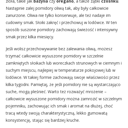
zioła, takie jak
bazylia
czy
oregano
, a także ząbki
czosnku
.
Następnie zalej pomidory oliwą tak, aby były całkowicie
zanurzone. Oliwa nie tylko konserwuje, ale też nadaje im
cudowny smak. Słoiki zakręć i przechowuj w lodówce. W ten
sposób suszone pomidory zachowają świeżość i intensywny
smak przez kilka miesięcy.
Jeśli wolisz przechowywanie bez zalewania oliwą, możesz
trzymać całkowicie wysuszone pomidory w szczelnie
zamkniętych słoikach lub woreczkach strunowych w ciemnym i
suchym miejscu, najlepiej w temperaturze pokojowej lub w
lodówce. W takiej formie zachowają swoje właściwości przez
kilka tygodni. Pamiętaj, że jeśli pomidory nie są wystarczająco
suche, mogą pleśnieć. Warto też rozważyć mrożenie –
całkowicie wysuszone pomidory można zamrozić w szczelnym
pojemniku, zachowując ich smak i aromat na dłużej, choć
tracą wtedy swoją charakterystyczną, lekko gumowatą
konsystencję, stając się bardziej kruche.