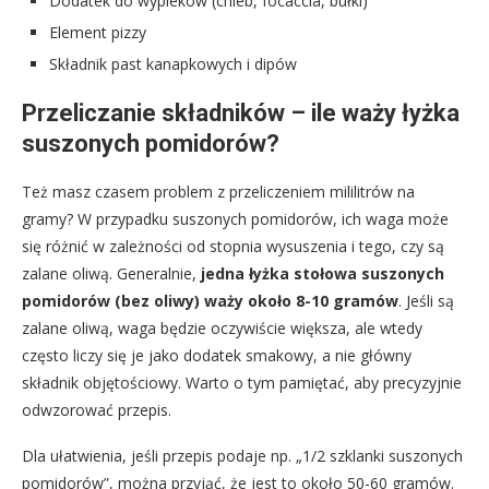
Dodatek do wypieków (chleb, focaccia, bułki)
Element pizzy
Składnik past kanapkowych i dipów
Przeliczanie składników – ile waży łyżka
suszonych pomidorów?
Też masz czasem problem z przeliczeniem mililitrów na
gramy? W przypadku suszonych pomidorów, ich waga może
się różnić w zależności od stopnia wysuszenia i tego, czy są
zalane oliwą. Generalnie,
jedna łyżka stołowa suszonych
pomidorów (bez oliwy) waży około 8-10 gramów
. Jeśli są
zalane oliwą, waga będzie oczywiście większa, ale wtedy
często liczy się je jako dodatek smakowy, a nie główny
składnik objętościowy. Warto o tym pamiętać, aby precyzyjnie
odwzorować przepis.
Dla ułatwienia, jeśli przepis podaje np. „1/2 szklanki suszonych
pomidorów”, można przyjąć, że jest to około 50-60 gramów.