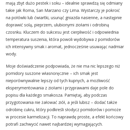
mają zbyt dużo pestek i soku – idealnie sprawdzą się odmiany
takie jak Roma, San Marzano czy Lima. Wystarczy je pokroić
na połówki lub ćwiartki, usunąć gniazda nasienne, a następnie
doprawić solą, pieprzem, ulubionymi ziołami i odrobiną
czosnku. Kluczem do sukcesu jest cierpliwość i odpowiednia
temperatura suszenia, która powoli wydobywa z pomidorów
ich intensywny smak i aromat, jednocześnie usuwając nadmiar
wody.
Moje doświadczenie podpowiada, że nie ma nic lepszego niż
pomidory suszone własnoręcznie – ich smak jest
nieporównywalnie lepszy od tych kupnych, a możliwość
eksperymentowania z ziołami i przyprawami daje pole do
popisu dla każdego smakosza. Pamiętaj, aby podczas
przygotowania nie żałować ziół, a jeśli lubisz – dodać także
odrobinę cukru, który podkreśli słodycz pomidorów i pomoże
w procesie karmelizacji. To naprawdę proste, a efekt końcowy
potrafi zachwycić nawet najbardziej wymagających.