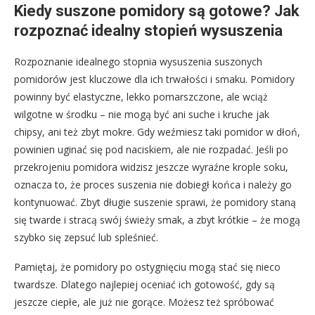
Kiedy suszone pomidory są gotowe? Jak
rozpoznać idealny stopień wysuszenia
Rozpoznanie idealnego stopnia wysuszenia suszonych
pomidorów jest kluczowe dla ich trwałości i smaku. Pomidory
powinny być elastyczne, lekko pomarszczone, ale wciąż
wilgotne w środku – nie mogą być ani suche i kruche jak
chipsy, ani też zbyt mokre. Gdy weźmiesz taki pomidor w dłoń,
powinien uginać się pod naciskiem, ale nie rozpadać. Jeśli po
przekrojeniu pomidora widzisz jeszcze wyraźne krople soku,
oznacza to, że proces suszenia nie dobiegł końca i należy go
kontynuować. Zbyt długie suszenie sprawi, że pomidory staną
się twarde i stracą swój świeży smak, a zbyt krótkie – że mogą
szybko się zepsuć lub spleśnieć.
Pamiętaj, że pomidory po ostygnięciu mogą stać się nieco
twardsze. Dlatego najlepiej oceniać ich gotowość, gdy są
jeszcze ciepłe, ale już nie gorące. Możesz też spróbować