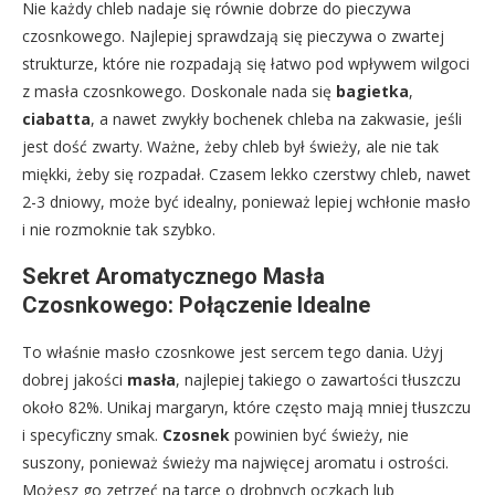
Nie każdy chleb nadaje się równie dobrze do pieczywa
czosnkowego. Najlepiej sprawdzają się pieczywa o zwartej
strukturze, które nie rozpadają się łatwo pod wpływem wilgoci
z masła czosnkowego. Doskonale nada się
bagietka
,
ciabatta
, a nawet zwykły bochenek chleba na zakwasie, jeśli
jest dość zwarty. Ważne, żeby chleb był świeży, ale nie tak
miękki, żeby się rozpadał. Czasem lekko czerstwy chleb, nawet
2-3 dniowy, może być idealny, ponieważ lepiej wchłonie masło
i nie rozmoknie tak szybko.
Sekret Aromatycznego Masła
Czosnkowego: Połączenie Idealne
To właśnie masło czosnkowe jest sercem tego dania. Użyj
dobrej jakości
masła
, najlepiej takiego o zawartości tłuszczu
około 82%. Unikaj margaryn, które często mają mniej tłuszczu
i specyficzny smak.
Czosnek
powinien być świeży, nie
suszony, ponieważ świeży ma najwięcej aromatu i ostrości.
Możesz go zetrzeć na tarce o drobnych oczkach lub