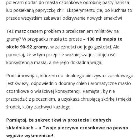
polecam dodać do masła czosnkowe odrobinę pasty harissa
lub posiekaną papryczkę chili. Eksperymentujcie, bo kuchnia to
przede wszystkim zabawa i odkrywanie nowych smaków!
Też masz czasem problem z przeliczeniem mililitrów na
gramy? W przypadku masła to proste –
100 ml masła to
około 90-92 gramy
, w zależności od jego gęstości. Ale
pamiętaj, że w tym przepisie ważniejsza jest objętość i
konsystencja masła, a nie jego dokładna waga.
Podsumowując, kluczem do idealnego pieczywa czosnkowego
jest świeży, odpowiednio dobrany chleb i aromatyczne masło
czosnkowe o właściwej konsystencji. Pamiętaj, by nie
przesadzić z pieczeniem, a uzyskasz chrupiącą skórkę i miękki
środek, który zachwyci każdego.
Pamiętaj, że sekret tkwi w prostocie i dobrych
składnikach – a Twoje pieczywo czosnkowe na pewno
wyjdzie wyśmienicie!