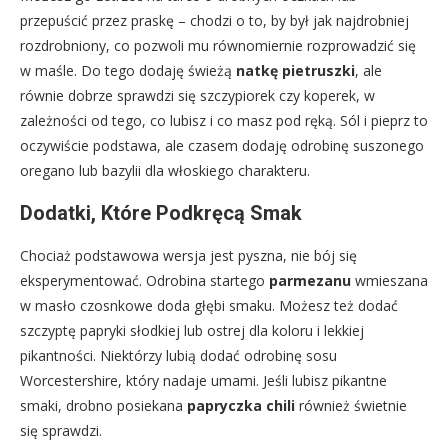
przepuścić przez praskę – chodzi o to, by był jak najdrobniej
rozdrobniony, co pozwoli mu równomiernie rozprowadzić się
w maśle. Do tego dodaję świeżą
natkę pietruszki
, ale
równie dobrze sprawdzi się szczypiorek czy koperek, w
zależności od tego, co lubisz i co masz pod ręką. Sól i pieprz to
oczywiście podstawa, ale czasem dodaję odrobinę suszonego
oregano lub bazylii dla włoskiego charakteru.
Dodatki, Które Podkręcą Smak
Chociaż podstawowa wersja jest pyszna, nie bój się
eksperymentować. Odrobina startego
parmezanu
wmieszana
w masło czosnkowe doda głębi smaku. Możesz też dodać
szczyptę papryki słodkiej lub ostrej dla koloru i lekkiej
pikantności. Niektórzy lubią dodać odrobinę sosu
Worcestershire, który nadaje umami. Jeśli lubisz pikantne
smaki, drobno posiekana
papryczka chili
również świetnie
się sprawdzi.