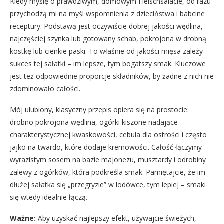
Kiedy myślę o prawdziwym, domowym Fleischsalacie, od razu
przychodzą mi na myśl wspomnienia z dzieciństwa i babcine
receptury. Podstawą jest oczywiście dobrej jakości wędlina,
najczęściej szynka lub gotowany schab, pokrojona w drobną
kostkę lub cienkie paski. To właśnie od jakości mięsa zależy
sukces tej sałatki – im lepsze, tym bogatszy smak. Kluczowe
jest też odpowiednie proporcje składników, by żadne z nich nie
zdominowało całości.
Mój ulubiony, klasyczny przepis opiera się na prostocie:
drobno pokrojona wędlina, ogórki kiszone nadające
charakterystycznej kwaskowości, cebula dla ostrości i często
jajko na twardo, które dodaje kremowości. Całość łączymy
wyrazistym sosem na bazie majonezu, musztardy i odrobiny
zalewy z ogórków, która podkreśla smak. Pamiętajcie, że im
dłużej sałatka się „przegryzie” w lodówce, tym lepiej – smaki
się wtedy idealnie łączą.
Ważne:
Aby uzyskać najlepszy efekt, używajcie świeżych,