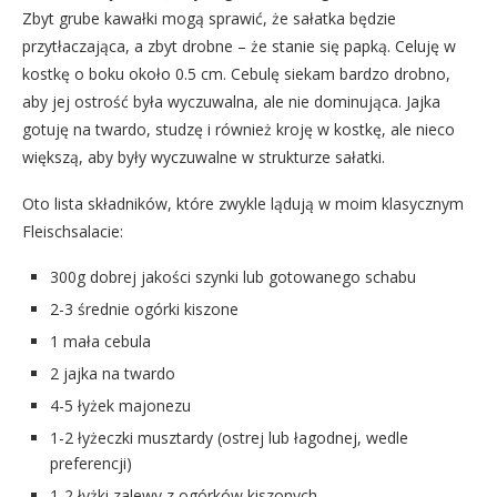
Zbyt grube kawałki mogą sprawić, że sałatka będzie
przytłaczająca, a zbyt drobne – że stanie się papką. Celuję w
kostkę o boku około 0.5 cm. Cebulę siekam bardzo drobno,
aby jej ostrość była wyczuwalna, ale nie dominująca. Jajka
gotuję na twardo, studzę i również kroję w kostkę, ale nieco
większą, aby były wyczuwalne w strukturze sałatki.
Oto lista składników, które zwykle lądują w moim klasycznym
Fleischsalacie:
300g dobrej jakości szynki lub gotowanego schabu
2-3 średnie ogórki kiszone
1 mała cebula
2 jajka na twardo
4-5 łyżek majonezu
1-2 łyżeczki musztardy (ostrej lub łagodnej, wedle
preferencji)
1-2 łyżki zalewy z ogórków kiszonych