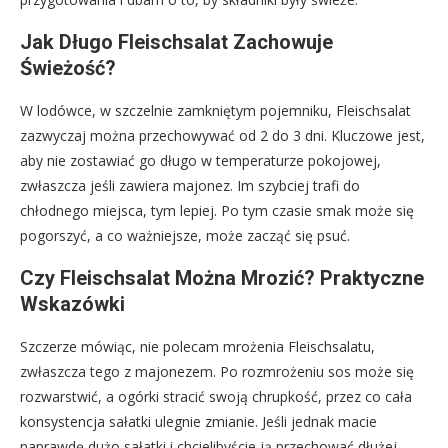
Jak Długo Fleischsalat Zachowuje
Świeżość?
W lodówce, w szczelnie zamkniętym pojemniku, Fleischsalat
zazwyczaj można przechowywać od 2 do 3 dni. Kluczowe jest,
aby nie zostawiać go długo w temperaturze pokojowej,
zwłaszcza jeśli zawiera majonez. Im szybciej trafi do
chłodnego miejsca, tym lepiej. Po tym czasie smak może się
pogorszyć, a co ważniejsze, może zacząć się psuć.
Czy Fleischsalat Można Mrozić? Praktyczne
Wskazówki
Szczerze mówiąc, nie polecam mrożenia Fleischsalatu,
zwłaszcza tego z majonezem. Po rozmrożeniu sos może się
rozwarstwić, a ogórki stracić swoją chrupkość, przez co cała
konsystencja sałatki ulegnie zmianie. Jeśli jednak macie
naprawdę dużo sałatki i chcielibyście ją przechować dłużej,