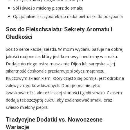
Sól i świeżo mielony pieprz do smaku
Opcjonalnie: szczypiorek lub natka pietruszki do posypania
Sos do Fleischsalatu: Sekrety Aromatu i
Gładkości
Sos to serce każdej sałatki. W moim wydaniu bazuje na dobrej
jakości majonezie, który jest kremowy i neutralny w smaku.
Dodaję do niego ostrą musztardę Dijon lub sarepską – jej
pikantność doskonale przełamuje słodycz majonezu.
Kluczowym składnikiem, który często się pomija, jest odrobina
zalewy z ogórków kiszonych. Dodaje ona nie tylko
kwaskowatości, ale też lekkiej słoności i głębi smaku. Czasem
dodaję też szczyptę cukru, aby zbalansować smaki, oraz
świeżo mielony pieprz.
Tradycyjne Dodatki vs. Nowoczesne
Wariacje