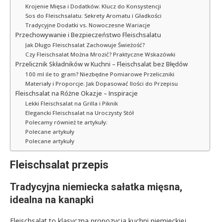
Krojenie Mięsa i Dodatków: Klucz do Konsystencji
Sos do Fleischsalatu: Sekrety Aromatu i Gładkości
Tradycyjne Dodatki vs. Nowoczesne Wariacje
Przechowywanie i Bezpieczeństwo Fleischsalatu
Jak Długo Fleischsalat Zachowuje Świeżość?
Czy Fleischsalat Można Mrozić? Praktyczne Wskazówki
Przelicznik Składników w Kuchni – Fleischsalat bez Błędów
100 ml ile to gram? Niezbędne Pomiarowe Przeliczniki
Materiały i Proporcje: Jak Dopasować Ilości do Przepisu
Fleischsalat na Różne Okazje – Inspiracje
Lekki Fleischsalat na Grilla i Piknik
Elegancki Fleischsalat na Uroczysty Stół
Polecamy również te artykuły:
Polecane artykuły
Polecane artykuły
Fleischsalat przepis
Tradycyjna niemiecka sałatka mięsna,
idealna na kanapki
Fleischsalat to klasyczna propozycja kuchni niemieckiej,