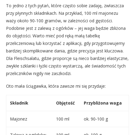
To jedno z tych pytań, które często sobie zadaję, zwłaszcza
przy płynnych składnikach. Na przykład, 100 ml majonezu
waży około 90-100 gramów, w zależności od gęstości.
Podobnie jest z zalewą z ogórków – jej waga będzie zbliżona
do objętości. Warto mieć pod ręką małą tabelkę
przeliczeniową lub korzystać z aplikacji, gdy przygotowujemy
bardziej skomplikowane dania, gdzie precyzja jest kluczowa.
Dla Fleischsalatu, gdzie proporcje są nieco bardziej elastyczne,
zwykłe szklanki i łyżki często wystarczą, ale świadomość tych
przeliczników nigdy nie zaszkodzi.
Oto mała ściągawka, która zawsze mi się przydaje:
Składnik
Objętość
Przybliżona waga
Majonez
100 ml
ok. 90-100 g
Zalewa z ogórków
100 ml
ok. 100 g