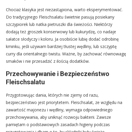
Chociaż klasyka jest niezastąpiona, warto eksperymentować.
Do tradycyjnego Fleischsalatu świetnie pasują posiekany
szczypiorek lub natka pietruszki dla świeżości. Niektórzy
dodają też groszek konserwowy lub kukurydzę, co nadaje
sałatce słodyczy i koloru. Ja osobiście lubię dodać odrobinę
kminku, jeśli używam bardziej tłustej wędliny, lub szczyptę
curry dla orientalnego twistu. Ważne, by zachować równowagę
smaków i nie przesadzić z ilością dodatków.
Przechowywanie i Bezpieczeństwo
Fleischsalatu
Przygotowując dania, których nie zjemy od razu,
bezpieczeństwo jest priorytetem. Fleischsalat, ze względu na
zawartość majonezu i wędliny, wymaga odpowiedniego
przechowywania, aby uniknąć rozwoju bakterii. Zawsze
pamiętam o podstawowych zasadach higieny podczas
przygotowania i dbam o to, by składniki były świeże.