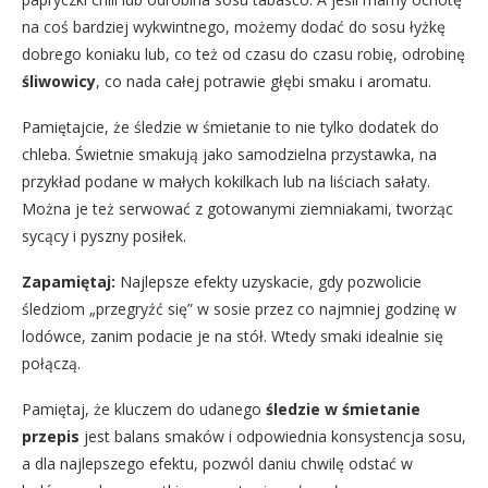
na coś bardziej wykwintnego, możemy dodać do sosu łyżkę
dobrego koniaku lub, co też od czasu do czasu robię, odrobinę
śliwowicy
, co nada całej potrawie głębi smaku i aromatu.
Pamiętajcie, że śledzie w śmietanie to nie tylko dodatek do
chleba. Świetnie smakują jako samodzielna przystawka, na
przykład podane w małych kokilkach lub na liściach sałaty.
Można je też serwować z gotowanymi ziemniakami, tworząc
sycący i pyszny posiłek.
Zapamiętaj:
Najlepsze efekty uzyskacie, gdy pozwolicie
śledziom „przegryźć się” w sosie przez co najmniej godzinę w
lodówce, zanim podacie je na stół. Wtedy smaki idealnie się
połączą.
Pamiętaj, że kluczem do udanego
śledzie w śmietanie
przepis
jest balans smaków i odpowiednia konsystencja sosu,
a dla najlepszego efektu, pozwól daniu chwilę odstać w