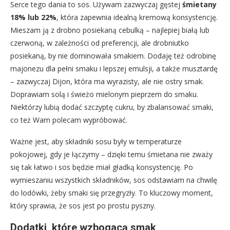
Serce tego dania to sos. Używam zazwyczaj gęstej
śmietany
18% lub 22%
, która zapewnia idealną kremową konsystencję.
Mieszam ją z drobno posiekaną cebulką – najlepiej białą lub
czerwoną, w zależności od preferencji, ale drobniutko
posiekaną, by nie dominowała smakiem. Dodaję też odrobinę
majonezu dla pełni smaku i lepszej emulsji, a także musztardę
– zazwyczaj Dijon, która ma wyrazisty, ale nie ostry smak.
Doprawiam solą i świeżo mielonym pieprzem do smaku.
Niektórzy lubią dodać szczyptę cukru, by zbalansować smaki,
co też Wam polecam wypróbować.
Ważne jest, aby składniki sosu były w temperaturze
pokojowej, gdy je łączymy – dzięki temu śmietana nie zważy
się tak łatwo i sos będzie miał gładką konsystencję. Po
wymieszaniu wszystkich składników, sos odstawiam na chwilę
do lodówki, żeby smaki się przegryzły. To kluczowy moment,
który sprawia, że sos jest po prostu pyszny.
Dodatki, które wzbogacą smak