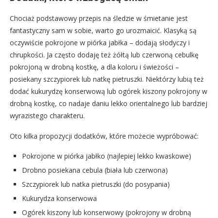
Chociaż podstawowy przepis na śledzie w śmietanie jest
fantastyczny sam w sobie, warto go urozmaicić. Klasyką są
oczywiście pokrojone w piórka jabłka – dodają słodyczy i
chrupkości. Ja często dodaję też żółtą lub czerwoną cebulkę
pokrojoną w drobną kostkę, a dla koloru i świeżości –
posiekany szczypiorek lub natkę pietruszki. Niektórzy lubią też
dodać kukurydzę konserwową lub ogórek kiszony pokrojony w
drobną kostkę, co nadaje daniu lekko orientalnego lub bardziej
wyrazistego charakteru.
Oto kilka propozycji dodatków, które możecie wypróbować:
Pokrojone w piórka jabłko (najlepiej lekko kwaskowe)
Drobno posiekana cebula (biała lub czerwona)
Szczypiorek lub natka pietruszki (do posypania)
Kukurydza konserwowa
Ogórek kiszony lub konserwowy (pokrojony w drobną