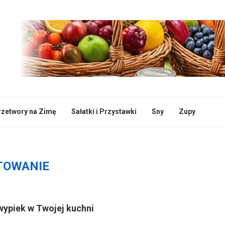
rzetwory na Zimę
Sałatki i Przystawki
Sny
Zupy
TOWANIE
wypiek w Twojej kuchni