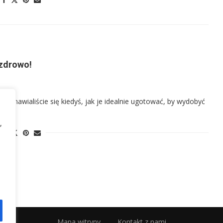
 zdrowo!
stanawialiście się kiedyś, jak je idealnie ugotować, by wydobyć
,
Mapa witryny
Kontakt z nami