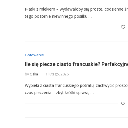
Płatki z mlekiem – wydawałoby się proste, codzienne śn
tego pozornie niewinnego posiłku …
Gotowanie
Ile się piecze ciasto francuskie? Perfekcyjne
by
Oska
1 lutego, 2026
Wypieki z ciasta francuskiego potrafią zachwycić prost
czas pieczenia – zbyt krótki sprawi, …