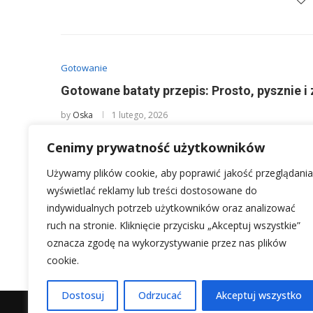
Gotowanie
Gotowane bataty przepis: Prosto, pysznie i
by
Oska
1 lutego, 2026
Bataty to prawdziwy skarb w domowej kuchni, ale czy za
Cenimy prywatność użytkowników
ich pełnię smaku i …
Używamy plików cookie, aby poprawić jakość przeglądania
wyświetlać reklamy lub treści dostosowane do
indywidualnych potrzeb użytkowników oraz analizować
ruch na stronie. Kliknięcie przycisku „Akceptuj wszystkie”
3
…
1
2
4
5
8
oznacza zgodę na wykorzystywanie przez nas plików
cookie.
Dostosuj
Odrzucać
Akceptuj wszystko