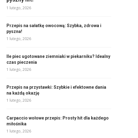
1 lutego, 2026
Przepis na sałatkę owocową: Szybka, zdrowa i
pyszna!
1 lutego, 2026
Ile piec ugotowane ziemniaki w piekarniku? Idealny
czas pieczenia
1 lutego, 2026
Przepis na przystawki: Szybkie i efektowne dania
na każdą okazję
1 lutego, 2026
Carpaccio wołowe przepis: Prosty hit dla każdego
miłośnika
1 lutego, 2026