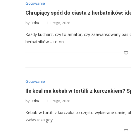
Gotowanie
Chrupiący spód do ciasta z herbatników: ide
by
Oska
1 lutego, 2026
Każdy kucharz, czy to amator, czy zaawansowany pasjona
herbatników – to on …
Gotowanie
Ile kcal ma kebab w tortilli z kurczakiem? S
by
Oska
1 lutego, 2026
Kebab w tortilli z kurczaka to często wybierane danie, al
zwłaszcza gdy …