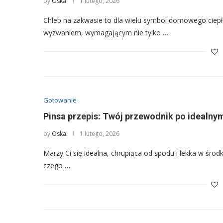
by
Oska
1 lutego, 2026
Chleb na zakwasie to dla wielu symbol domowego ciepł
wyzwaniem, wymagającym nie tylko …
Gotowanie
Pinsa przepis: Twój przewodnik po idealnym
by
Oska
1 lutego, 2026
Marzy Ci się idealna, chrupiąca od spodu i lekka w środku
czego …