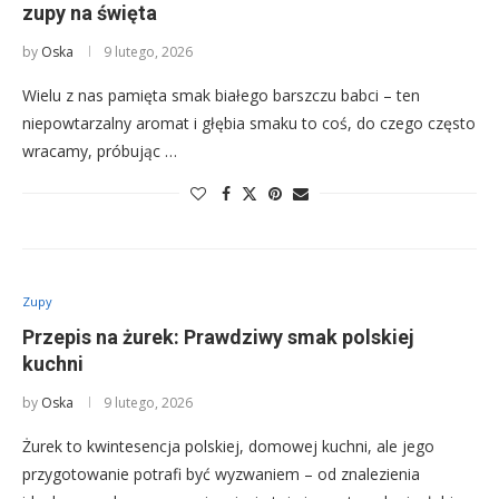
zupy na święta
by
Oska
9 lutego, 2026
Wielu z nas pamięta smak białego barszczu babci – ten
niepowtarzalny aromat i głębia smaku to coś, do czego często
wracamy, próbując …
Zupy
Przepis na żurek: Prawdziwy smak polskiej
kuchni
by
Oska
9 lutego, 2026
Żurek to kwintesencja polskiej, domowej kuchni, ale jego
przygotowanie potrafi być wyzwaniem – od znalezienia