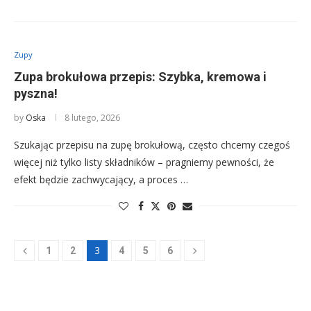
Zupy
Zupa brokułowa przepis: Szybka, kremowa i
pyszna!
by
Oska
8 lutego, 2026
Szukając przepisu na zupę brokułową, często chcemy czegoś
więcej niż tylko listy składników – pragniemy pewności, że
efekt będzie zachwycający, a proces …
3
1
2
4
5
6