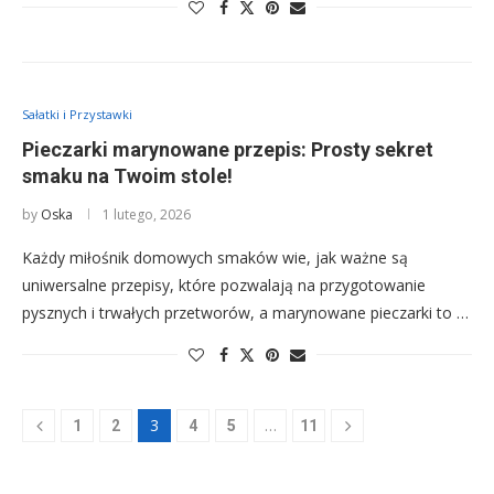
Sałatki i Przystawki
Pieczarki marynowane przepis: Prosty sekret
smaku na Twoim stole!
by
Oska
1 lutego, 2026
Każdy miłośnik domowych smaków wie, jak ważne są
uniwersalne przepisy, które pozwalają na przygotowanie
pysznych i trwałych przetworów, a marynowane pieczarki to …
3
…
1
2
4
5
11